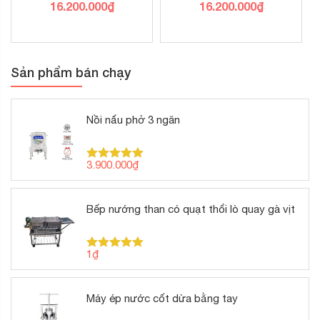
16.200.000
₫
16.200.000
₫
Sản phẩm bán chạy
Nồi nấu phở 3 ngăn
3.900.000
₫
Được xếp
hạng
5.00
5 sao
Bếp nướng than có quạt thổi lò quay gà vịt
1
₫
Được xếp
hạng
5.00
5 sao
Máy ép nước cốt dừa bằng tay