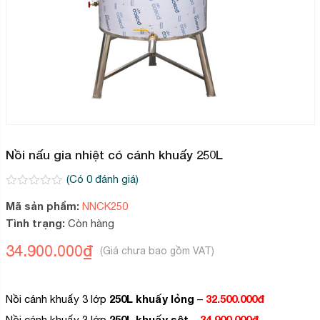
Nồi nấu gia nhiệt có cánh khuấy 250L
(Có
0
đánh giá)
0
2
Mã sản phẩm:
NNCK250
trên
5
Tình trạng:
Còn hàng
dựa
trên
34.900.000
₫
đánh
giá
250L khuấy lỏng
32.500.000đ
Nồi cánh khuấy 3 lớp
–
250L khuấy sệt
34.900.000đ
Nồi cánh khuấy 3 lớp
–