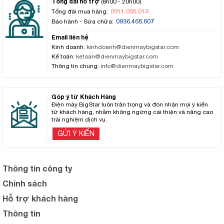
Tổng đài hỗ trợ
(8h00 - 20h00)
0911.005.012
Tổng đài mua hàng:
0936.466.607
Bảo hành - Sửa chữa:
Email liên hệ
Kinh doanh:
kinhdoanh@dienmaybigstar.com
Kế toán:
ketoan@dienmaybigstar.com
Thông tin chung:
info@dienmaybigstar.com
Góp ý từ Khách Hàng
Điện máy BigStar luôn trân trọng và đón nhận mọi ý kiến
từ khách hàng, nhằm không ngừng cải thiện và nâng cao
trải nghiệm dịch vụ.
GỬI Ý KIẾN
Thông tin công ty
Chính sách
Hỗ trợ khách hàng
Thông tin