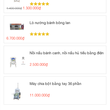
Giá
Giá
1.300.000
₫
1.400.000
₫
Được xếp
gốc
hiện
hạng
5.00
5 sao
là:
tại
1.400.000₫.
là:
Lò nướng bánh bông lan
1.300.000₫.
6.700.000
₫
Được xếp
hạng
5.00
5 sao
Nồi nấu bánh canh, nồi nấu hủ tiếu bằng điện
2.500.000
₫
Máy chia bột bằng tay 36 phần
11.000.000
₫