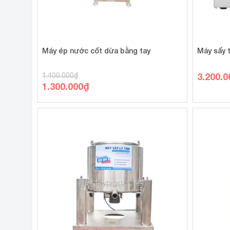
Máy ép nước cốt dừa bằng tay
Máy sấy 
3.200.0
1.400.000
₫
Giá
1.300.000
₫
gốc
Giá
là:
hiện
1.400.000₫.
tại
là:
1.300.000₫.