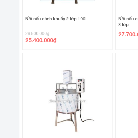
Nồi nấu cánh khuấy 2 lớp 100L
Nồi nấu 
3 lớp
27.700.
26.500.000
₫
Giá
25.400.000
₫
gốc
Giá
là:
hiện
26.500.000₫.
tại
là:
25.400.000₫.