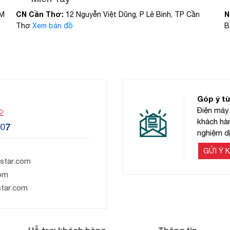
CN Cần Thơ:
N
CM
12 Nguyễn Việt Dũng, P Lê Bình, TP Cần
Thơ
Xem bản đồ
B
Góp ý t
Điện máy 
2
khách hàn
607
nghiệm dị
GỬI Ý K
star.com
om
star.com