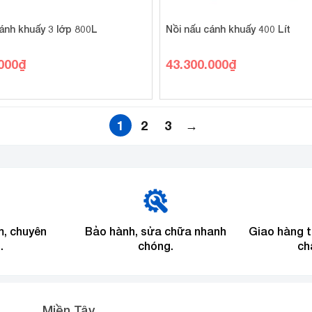
ánh khuấy 3 lớp 800L
Nồi nấu cánh khuấy 400 Lít
000
₫
43.300.000
₫
1
2
3
→
m, chuyên
Bảo hành, sửa chữa nhanh
Giao hàng 
.
chóng.
ch
Miền Tây