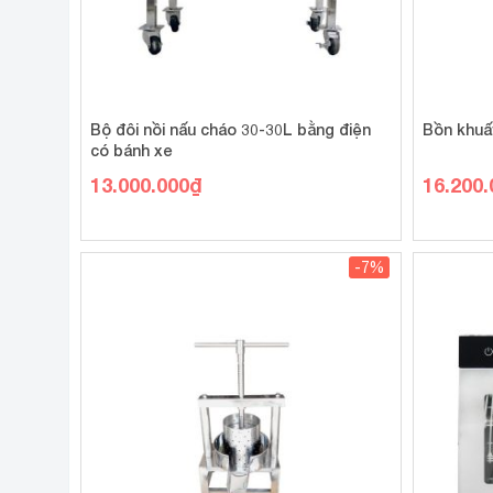
Bộ đôi nồi nấu cháo 30-30L bằng điện
Bồn khuấ
có bánh xe
13.000.000
₫
16.200.
-7%