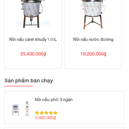
Nồi nấu cánh khuấy 100L
Nồi nấu nước đường
25.400.000
₫
16.200.000
₫
Sản phẩm bán chạy
Nồi nấu phở 3 ngăn
3.900.000
₫
Được xếp
hạng
5.00
5 sao