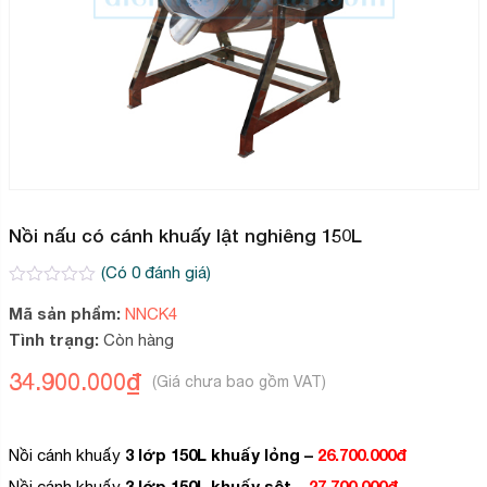
Nồi nấu có cánh khuấy lật nghiêng 150L
(Có
0
đánh giá)
0
2
Mã sản phẩm:
NNCK4
trên
5
Tình trạng:
Còn hàng
dựa
trên
34.900.000
₫
đánh
giá
3 lớp 150L khuấy lỏng –
26.700.000đ
Nồi cánh khuấy
3 lớp 150L khuấy sệt –
27.700.000đ
Nồi cánh khuấy