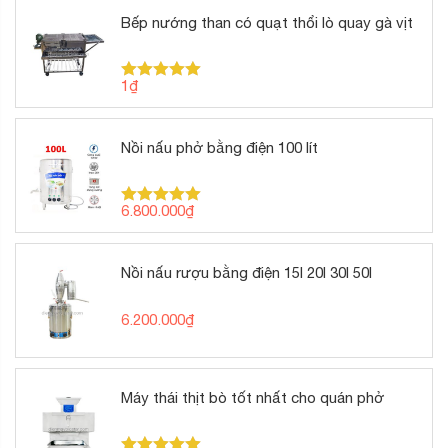
Bếp nướng than có quạt thổi lò quay gà vịt
1
₫
Được xếp
hạng
5.00
5 sao
Nồi nấu phở bằng điện 100 lít
6.800.000
₫
Được xếp
hạng
5.00
5 sao
Nồi nấu rượu bằng điện 15l 20l 30l 50l
6.200.000
₫
Máy thái thịt bò tốt nhất cho quán phở