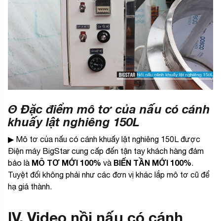
Θ Đặc điểm mô tơ của n
ấu có cánh
khuấy lật nghiêng 150L
▶ Mô tơ của nấu có cánh khuấy lật nghiêng 150L được
Điện máy BigStar cung cấp đến tận tay khách hàng đảm
MÔ TƠ MỚI 100%
BIẾN TẦN MỚI 100%
bảo là
và
.
Tuyệt đối không phải như các đơn vị khác lắp mô tơ cũ để
hạ giá thành.
IV. Video nồi nấu có cánh