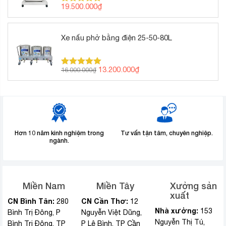
19.500.000
₫
Được xếp
hạng
5.00
5 sao
Xe nấu phở bằng điện 25-50-80L
Giá
Giá
13.200.000
₫
16.000.000
₫
Được xếp
gốc
hiện
hạng
5.00
5 sao
là:
tại
16.000.000₫.
là:
13.200.000₫.
Hơn 10 năm kinh nghiệm trong
Tư vấn tận tâm, chuyên nghiệp.
ngành.
Miền Nam
Miền Tây
Xưởng sản
xuất
CN Bình Tân:
CN Cần Thơ:
280
12
Nhà xưởng:
153
Bình Trị Đông, P
Nguyễn Việt Dũng,
Nguyễn Thị Tú,
Bình Trị Đông, TP
P Lê Bình, TP Cần