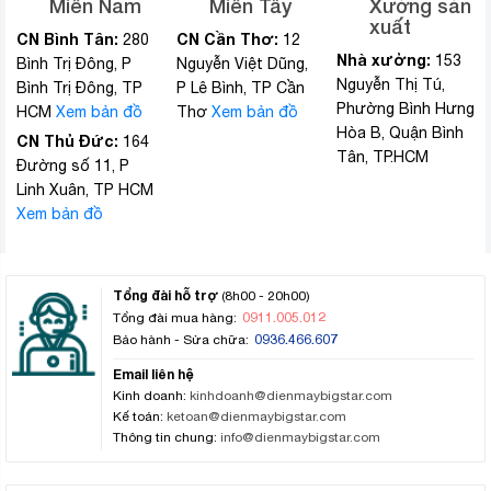
Miền Nam
Miền Tây
Xưởng sản
xuất
CN Bình Tân:
CN Cần Thơ:
280
12
Nhà xưởng:
153
Bình Trị Đông, P
Nguyễn Việt Dũng,
Nguyễn Thị Tú,
Bình Trị Đông, TP
P Lê Bình, TP Cần
Phường Bình Hưng
HCM
Xem bản đồ
Thơ
Xem bản đồ
Hòa B, Quận Bình
CN Thủ Đức:
164
Tân, TP.HCM
Đường số 11, P
Linh Xuân, TP HCM
Xem bản đồ
Tổng đài hỗ trợ
(8h00 - 20h00)
0911.005.012
Tổng đài mua hàng:
0936.466.607
Bảo hành - Sửa chữa:
Email liên hệ
Kinh doanh:
kinhdoanh@dienmaybigstar.com
Kế toán:
ketoan@dienmaybigstar.com
Thông tin chung:
info@dienmaybigstar.com