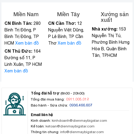
Miền Nam
Miền Tây
Xưởng sản
xuất
CN Bình Tân:
CN Cần Thơ:
280
12
Nhà xưởng:
153
Bình Trị Đông, P
Nguyễn Việt Dũng,
Nguyễn Thị Tú,
Bình Trị Đông, TP
P Lê Bình, TP Cần
Phường Bình Hưng
HCM
Xem bản đồ
Thơ
Xem bản đồ
Hòa B, Quận Bình
CN Thủ Đức:
164
Tân, TP.HCM
Đường số 11, P
Linh Xuân, TP HCM
Xem bản đồ
Tổng đài hỗ trợ
(8h00 - 20h00)
0911.005.012
Tổng đài mua hàng:
0936.466.607
Bảo hành - Sửa chữa:
Email liên hệ
Kinh doanh:
kinhdoanh@dienmaybigstar.com
Kế toán:
ketoan@dienmaybigstar.com
Thông tin chung:
info@dienmaybigstar.com