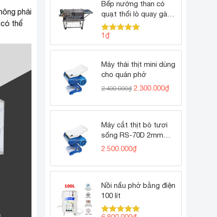
Bếp nướng than có
không phải
quạt thổi lò quay gà
 có thể
vịt
1
₫
Được xếp
hạng
5.00
5 sao
Máy thái thịt mini dùng
cho quán phở
Giá
Giá
2.300.000
₫
2.400.000
₫
gốc
hiện
là:
tại
2.400.000₫.
là:
2.300.000₫.
Máy cắt thịt bò tươi
sống RS-70D 2mm
(thịt bò tái phở)
2.500.000
₫
Nồi nấu phở bằng điện
100 lít
6.800.000
₫