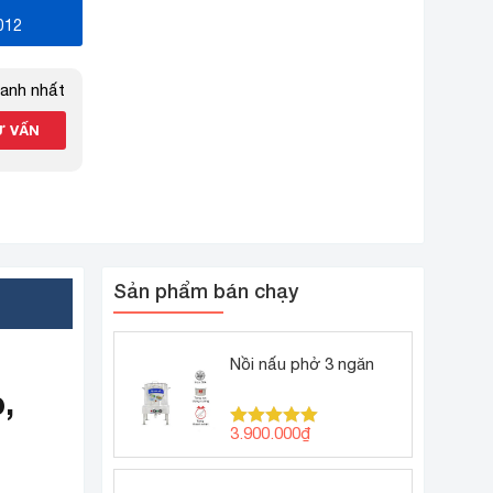
012
hanh nhất
Sản phẩm bán chạy
Nồi nấu phở 3 ngăn
,
3.900.000
₫
Được xếp
hạng
5.00
5 sao