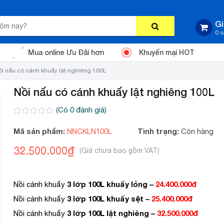
Gi
0 
Mua online Ưu Đãi hơn
Khuyến mại HOT
i nấu có cánh khuấy lật nghiêng 100L
Nồi nấu có cánh khuấy lật nghiêng 100L
(Có
0
đánh giá)
0
2
trên
Mã sản phẩm:
Tình trạng:
NNCKLN100L
Còn hàng
5
dựa
32.500.000
₫
trên
đánh
giá
3 lớp 100L khuấy lỏng –
24.400.000đ
Nồi cánh khuấy
3 lớp 100L khuấy sệt –
25.400.000đ
Nồi cánh khuấy
3 lớp 100L lật nghiêng –
32.500.000đ
Nồi cánh khuấy