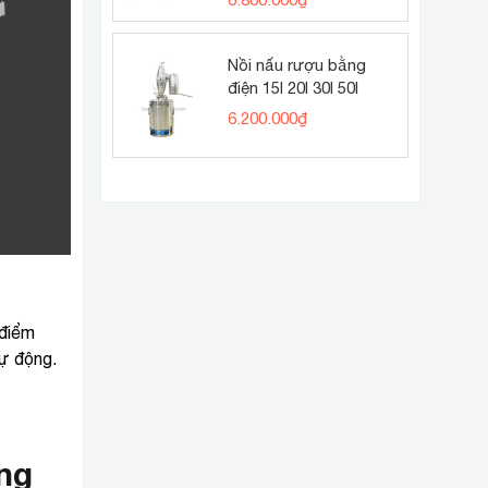
Được xếp
hạng
5.00
5 sao
Nồi nấu rượu bằng
điện 15l 20l 30l 50l
6.200.000
₫
 điểm
tự động.
ng