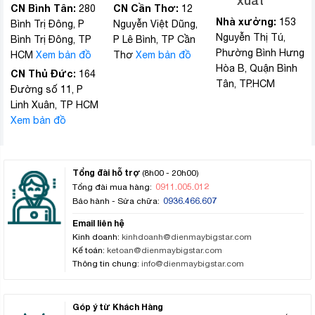
xuất
CN Bình Tân:
CN Cần Thơ:
280
12
Nhà xưởng:
153
Bình Trị Đông, P
Nguyễn Việt Dũng,
Nguyễn Thị Tú,
Bình Trị Đông, TP
P Lê Bình, TP Cần
Phường Bình Hưng
HCM
Xem bản đồ
Thơ
Xem bản đồ
Hòa B, Quận Bình
CN Thủ Đức:
164
Tân, TP.HCM
Đường số 11, P
Linh Xuân, TP HCM
Xem bản đồ
Tổng đài hỗ trợ
(8h00 - 20h00)
0911.005.012
Tổng đài mua hàng:
0936.466.607
Bảo hành - Sửa chữa:
Email liên hệ
Kinh doanh:
kinhdoanh@dienmaybigstar.com
Kế toán:
ketoan@dienmaybigstar.com
Thông tin chung:
info@dienmaybigstar.com
Góp ý từ Khách Hàng