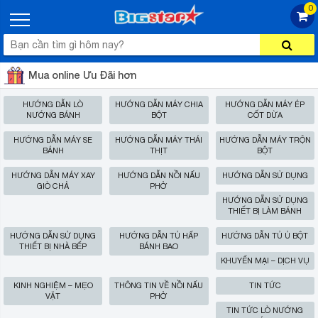
0
Mua online Ưu Đãi hơn
HƯỚNG DẪN LÒ
HƯỚNG DẪN MÁY CHIA
HƯỚNG DẪN MÁY ÉP
NƯỚNG BÁNH
BỘT
CỐT DỪA
HƯỚNG DẪN MÁY SE
HƯỚNG DẪN MÁY THÁI
HƯỚNG DẪN MÁY TRỘN
BÁNH
THỊT
BỘT
HƯỚNG DẪN MÁY XAY
HƯỚNG DẪN NỒI NẤU
HƯỚNG DẪN SỬ DỤNG
GIÒ CHẢ
PHỞ
HƯỚNG DẪN SỬ DỤNG
THIẾT BỊ LÀM BÁNH
HƯỚNG DẪN SỬ DỤNG
HƯỚNG DẪN TỦ HẤP
HƯỚNG DẪN TỦ Ủ BỘT
THIẾT BỊ NHÀ BẾP
BÁNH BAO
KHUYẾN MẠI – DỊCH VỤ
KINH NGHIỆM – MẸO
THÔNG TIN VỀ NỒI NẤU
TIN TỨC
VẶT
PHỞ
TIN TỨC LÒ NƯỚNG