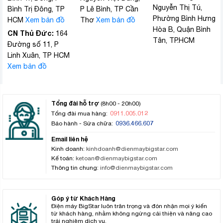
Nguyễn Thị Tú,
Bình Trị Đông, TP
P Lê Bình, TP Cần
Phường Bình Hưng
HCM
Xem bản đồ
Thơ
Xem bản đồ
Hòa B, Quận Bình
CN Thủ Đức:
164
Tân, TP.HCM
Đường số 11, P
Linh Xuân, TP HCM
Xem bản đồ
Tổng đài hỗ trợ
(8h00 - 20h00)
0911.005.012
Tổng đài mua hàng:
0936.466.607
Bảo hành - Sửa chữa:
Email liên hệ
Kinh doanh:
kinhdoanh@dienmaybigstar.com
Kế toán:
ketoan@dienmaybigstar.com
Thông tin chung:
info@dienmaybigstar.com
Góp ý từ Khách Hàng
Điện máy BigStar luôn trân trọng và đón nhận mọi ý kiến
từ khách hàng, nhằm không ngừng cải thiện và nâng cao
trải nghiệm dịch vụ.