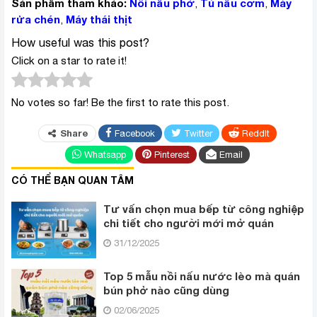
Sản phẩm tham khảo:
Nồi nấu phở
Tủ nấu cơm
Máy
,
,
rửa chén
Máy thái thịt
,
How useful was this post?
Click on a star to rate it!
No votes so far! Be the first to rate this post.
Share
Facebook
Twitter
ReddIt
Whatsapp
Pinterest
Email
CÓ THỂ BẠN QUAN TÂM
Tư vấn chọn mua bếp từ công nghiệp
chi tiết cho người mới mở quán
31/12/2025
Top 5 mẫu nồi nấu nước lèo mà quán
bún phở nào cũng dùng
02/06/2025