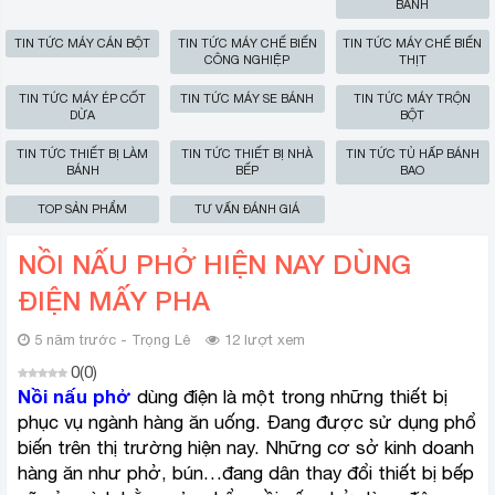
BÁNH
TIN TỨC MÁY CÁN BỘT
TIN TỨC MÁY CHẾ BIẾN
TIN TỨC MÁY CHẾ BIẾN
CÔNG NGHIỆP
THỊT
TIN TỨC MÁY ÉP CỐT
TIN TỨC MÁY SE BÁNH
TIN TỨC MÁY TRỘN
DỪA
BỘT
TIN TỨC THIẾT BỊ LÀM
TIN TỨC THIẾT BỊ NHÀ
TIN TỨC TỦ HẤP BÁNH
BÁNH
BẾP
BAO
TOP SẢN PHẨM
TƯ VẤN ĐÁNH GIÁ
NỒI NẤU PHỞ HIỆN NAY DÙNG
ĐIỆN MẤY PHA
5 năm trước - Trọng Lê
12 lượt xem
0
(
0
)
Nồi nấu phở
dùng điện là một trong những thiết bị
phục vụ ngành hàng ăn uống. Đang được sử dụng phổ
biến trên thị trường hiện nay. Những cơ sở kinh doanh
hàng ăn như phở, bún…đang dân thay đổi thiết bị bếp