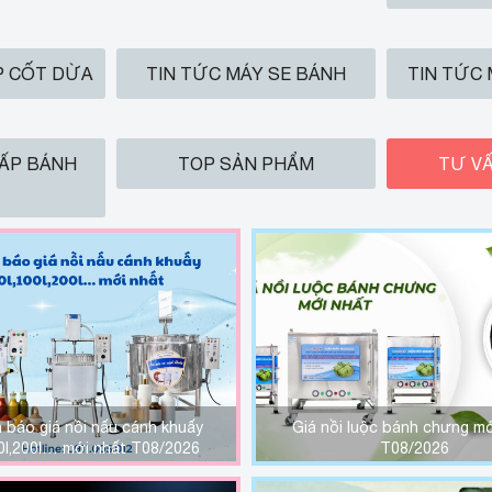
P CỐT DỪA
TIN TỨC MÁY SE BÁNH
TIN TỨC
HẤP BÁNH
TOP SẢN PHẨM
TƯ VẤ
 báo giá nồi nấu cánh khuấy
Giá nồi luộc bánh chưng mớ
00l,200l… mới nhất T08/2026
T08/2026