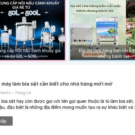
ung cấp nồi nấu cánh khuấy giá
Địa chỉ cửa hàng bán nồi lu
rẻ từ 50L ~ 500L
chưng bánh tét
 máy làm bia sệt cần biết cho nhà hàng mới mở
trước - Trọng Lê
bia sệt hay còn được gọi với tên gọi quen thuộc là tủ làm bia sệt, 
ậu, đặc biệt là những địa điểm mong muốn tạo ra sự khác biệt và t
tiếp