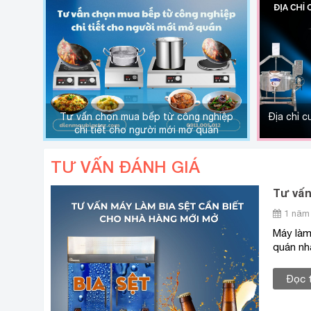
Tư vấn chọn mua bếp từ công nghiệp
Địa chỉ c
chi tiết cho người mới mở quán
TƯ VẤN ĐÁNH GIÁ
Tư vấn
1 năm 
Máy làm 
quán nh
Đọc 