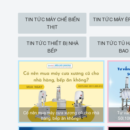
TIN TỨC MÁY CHẾ BIẾN
TIN TỨC MÁY É
THỊT
TIN TỨC THIẾT BỊ NHÀ
TIN TỨC TỦ 
BẾP
BAO
Có nên mua máy cưa xương cũ cho nhà
Tư vấn
hàng, bếp ăn không?
50l,1