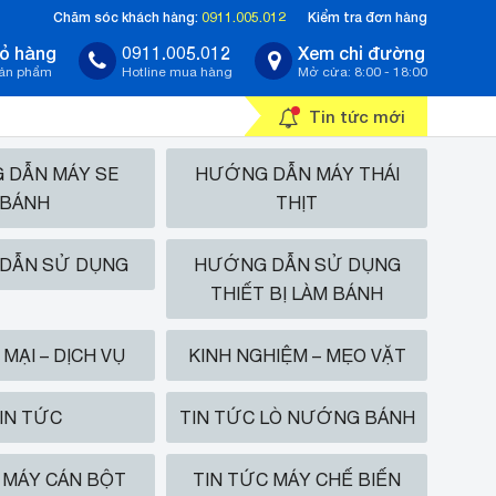
Chăm sóc khách hàng:
0911.005.012
Kiểm tra đơn hàng
ỏ hàng
0911.005.012
Xem chỉ đường
sản phẩm
Hotline mua hàng
Mở cửa: 8:00 - 18:00
Tin tức mới
 DẪN MÁY SE
HƯỚNG DẪN MÁY THÁI
BÁNH
THỊT
DẪN SỬ DỤNG
HƯỚNG DẪN SỬ DỤNG
THIẾT BỊ LÀM BÁNH
MẠI – DỊCH VỤ
KINH NGHIỆM – MẸO VẶT
IN TỨC
TIN TỨC LÒ NƯỚNG BÁNH
 MÁY CÁN BỘT
TIN TỨC MÁY CHẾ BIẾN