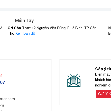
Miền Tây
CN Cần Thơ:
N
CM
12 Nguyễn Việt Dũng, P Lê Bình, TP Cần
Thơ
Xem bản đồ
B
Góp ý t
Điện máy 
2
khách hàn
607
nghiệm dị
GỬI Ý K
star.com
om