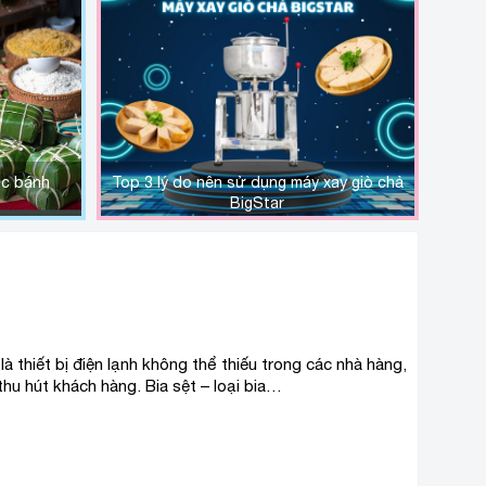
ộc bánh
Top 3 lý do nên sử dụng máy xay giò chả
BigStar
là thiết bị điện lạnh không thể thiếu trong các nhà hàng,
hu hút khách hàng. Bia sệt – loại bia…