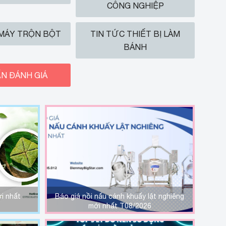
CÔNG NGHIỆP
 MÁY TRỘN BỘT
TIN TỨC THIẾT BỊ LÀM
BÁNH
N ĐÁNH GIÁ
i nhất
Báo giá nồi nấu cánh khuấy lật nghiêng
mới nhất T08/2026