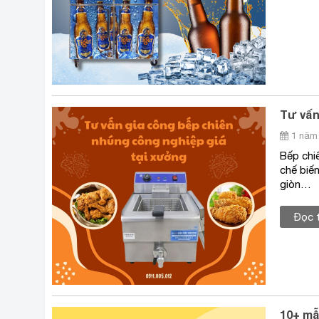
Tư vấn
1 năm 
Bếp chi
chế biế
giòn…
Đọc 
10+ mẫ