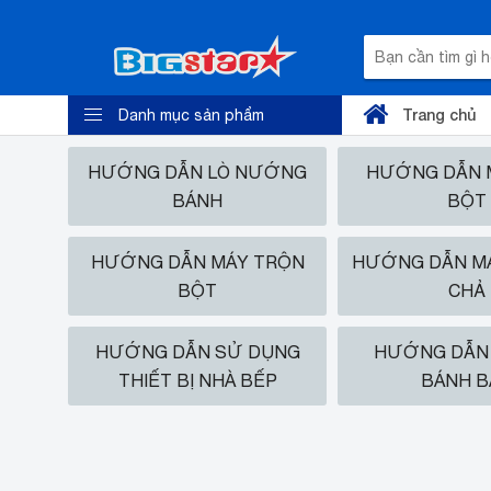
Trang chủ
Danh mục sản phẩm
HƯỚNG DẪN LÒ NƯỚNG
HƯỚNG DẪN M
BÁNH
BỘT
HƯỚNG DẪN MÁY TRỘN
HƯỚNG DẪN MÁ
BỘT
CHẢ
HƯỚNG DẪN SỬ DỤNG
HƯỚNG DẪN 
THIẾT BỊ NHÀ BẾP
BÁNH B