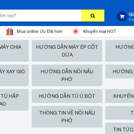
Gi
0 
Mua online Ưu Đãi hơn
Khuyến mại HOT
ÁY CHIA
HƯỚNG DẪN MÁY ÉP CỐT
HƯỚNG
DỪA
Y XAY GIÒ
HƯỚNG DẪN NỒI NẤU
HƯỚNG 
PHỞ
TỦ HẤP
HƯỚNG DẪN TỦ Ủ BỘT
KHUYẾN 
AO
THÔNG TIN VỀ NỒI NẤU
T
PHỞ
TIN TỨC