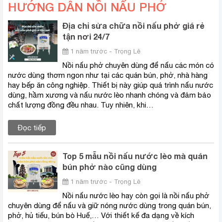
HƯỚNG DẪN NỒI NẤU PHỞ
Địa chỉ sửa chữa nồi nấu phở giá rẻ
tận nơi 24/7
1 năm trước - Trọng Lê
Nồi nấu phở chuyên dùng để nấu các món có
nước dùng thơm ngon như tại các quán bún, phở, nhà hàng
hay bếp ăn công nghiệp. Thiết bị này giúp quá trình nấu nước
dùng, hầm xương và nấu nước lèo nhanh chóng và đảm bảo
chất lượng đồng đều nhau. Tuy nhiên, khi…
Đọc tiếp
Top 5 mẫu nồi nấu nước lèo mà quán
bún phở nào cũng dùng
1 năm trước - Trọng Lê
Nồi nấu nước lèo hay còn gọi là nồi nấu phở
chuyên dùng để nấu và giữ nóng nước dùng trong quán bún,
phở, hủ tiếu, bún bò Huế,… Với thiết kế đa dạng về kích