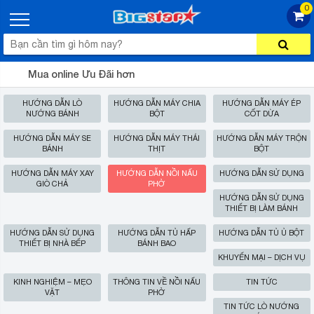
0
Mua online Ưu Đãi hơn
HƯỚNG DẪN LÒ
HƯỚNG DẪN MÁY CHIA
HƯỚNG DẪN MÁY ÉP
NƯỚNG BÁNH
BỘT
CỐT DỪA
HƯỚNG DẪN MÁY SE
HƯỚNG DẪN MÁY THÁI
HƯỚNG DẪN MÁY TRỘN
BÁNH
THỊT
BỘT
HƯỚNG DẪN MÁY XAY
HƯỚNG DẪN NỒI NẤU
HƯỚNG DẪN SỬ DỤNG
GIÒ CHẢ
PHỞ
HƯỚNG DẪN SỬ DỤNG
THIẾT BỊ LÀM BÁNH
HƯỚNG DẪN SỬ DỤNG
HƯỚNG DẪN TỦ HẤP
HƯỚNG DẪN TỦ Ủ BỘT
THIẾT BỊ NHÀ BẾP
BÁNH BAO
KHUYẾN MẠI – DỊCH VỤ
KINH NGHIỆM – MẸO
THÔNG TIN VỀ NỒI NẤU
TIN TỨC
VẶT
PHỞ
TIN TỨC LÒ NƯỚNG