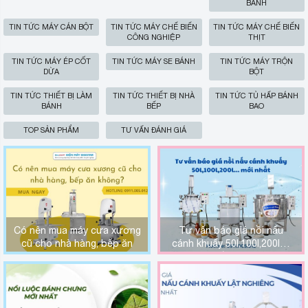
BÁNH
TIN TỨC MÁY CÁN BỘT
TIN TỨC MÁY CHẾ BIẾN
TIN TỨC MÁY CHẾ BIẾN
CÔNG NGHIỆP
THỊT
TIN TỨC MÁY ÉP CỐT
TIN TỨC MÁY SE BÁNH
TIN TỨC MÁY TRỘN
DỪA
BỘT
TIN TỨC THIẾT BỊ LÀM
TIN TỨC THIẾT BỊ NHÀ
TIN TỨC TỦ HẤP BÁNH
BÁNH
BẾP
BAO
TOP SẢN PHẨM
TƯ VẤN ĐÁNH GIÁ
Có nên mua máy cưa xương
Tư vấn báo giá nồi nấu
cũ cho nhà hàng, bếp ăn
cánh khuấy 50l,100l,200l…
không?
mới nhất T08/2026