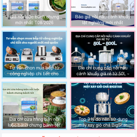
Giá nồi luộc bánh chưng
Báo giá nồi nấu cánh khuấy
mới nhất T08/2026
lật nghiêng mới nhất
T08/2026
Tư vấn chọn mua bếp từ
Địa chỉ cung cấp nồi nấu
công nghiệp chi tiết cho
cánh khuấy giá rẻ từ 50L ~
người mới mở quán
500L
Địa chỉ cửa hàng bán nồi
Top 3 lý do nên sử dụng
luộc bánh chưng bánh tét
máy xay giò chả BigStar