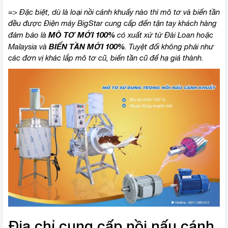
=> Đặc biệt, dù là loại nồi cánh khuấy nào thì mô tơ và biến tần
đều được Điện máy BigStar cung cấp đến tận tay khách hàng
MÔ TƠ MỚI 100%
đảm bảo là
có xuất xứ từ Đài Loan hoặc
BIẾN TẦN MỚI 100%
Malaysia và
. Tuyệt đối không phải như
các đơn vị khác lắp mô tơ cũ, biến tần cũ để hạ giá thành.
Địa chỉ cung cấp nồi nấu cánh