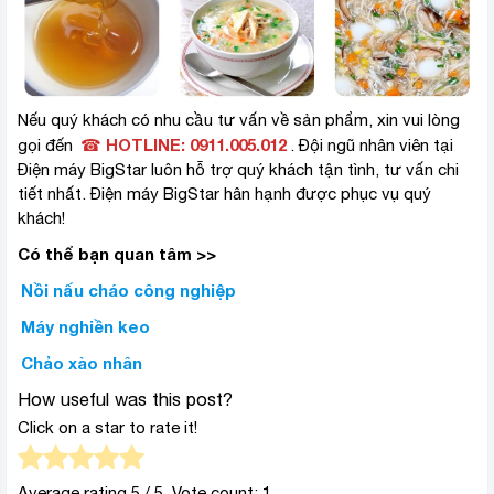
Nếu quý khách có nhu cầu tư vấn về sản phẩm, xin vui lòng
HOTLINE: 0911.005.012
gọi đến
☎
. Đội ngũ nhân viên tại
Điện máy BigStar luôn hỗ trợ quý khách tận tình, tư vấn chi
tiết nhất. Điện máy BigStar hân hạnh được phục vụ quý
khách!
Có thể bạn quan tâm >>
Nồi nấu cháo công nghiệp
Máy nghiền keo
Chảo xào nhân
How useful was this post?
Click on a star to rate it!
Average rating
5
/ 5. Vote count:
1