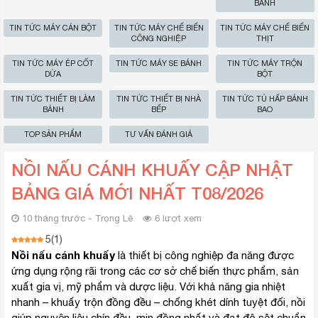
BÁNH
TIN TỨC MÁY CÁN BỘT
TIN TỨC MÁY CHẾ BIẾN
TIN TỨC MÁY CHẾ BIẾN
CÔNG NGHIỆP
THỊT
TIN TỨC MÁY ÉP CỐT
TIN TỨC MÁY SE BÁNH
TIN TỨC MÁY TRỘN
DỪA
BỘT
TIN TỨC THIẾT BỊ LÀM
TIN TỨC THIẾT BỊ NHÀ
TIN TỨC TỦ HẤP BÁNH
BÁNH
BẾP
BAO
TOP SẢN PHẨM
TƯ VẤN ĐÁNH GIÁ
NỒI NẤU CÁNH KHUẤY CẬP NHẬT
BẢNG GIÁ MỚI NHẤT T08/2026
10 tháng trước - Trọng Lê
6 lượt xem
5
(
1
)
Nồi nấu cánh khuấy
là thiết bị công nghiệp đa năng được
ứng dụng rộng rãi trong các cơ sở chế biến thực phẩm, sản
xuất gia vị, mỹ phẩm và dược liệu. Với khả năng gia nhiệt
nhanh – khuấy trộn đồng đều – chống khét dính tuyệt đối, nồi
giúp nguyên liệu chín đều, mịn đồng nhất và đạt độ sệt chuẩn