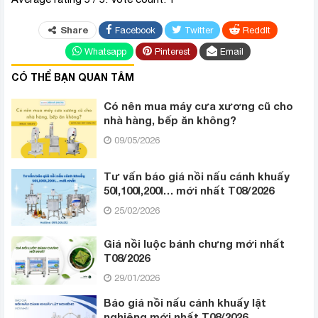
Share
Facebook
Twitter
ReddIt
Whatsapp
Pinterest
Email
CÓ THỂ BẠN QUAN TÂM
Có nên mua máy cưa xương cũ cho
nhà hàng, bếp ăn không?
09/05/2026
Tư vấn báo giá nồi nấu cánh khuấy
50l,100l,200l… mới nhất T08/2026
25/02/2026
Giá nồi luộc bánh chưng mới nhất
T08/2026
29/01/2026
Báo giá nồi nấu cánh khuấy lật
nghiêng mới nhất T08/2026