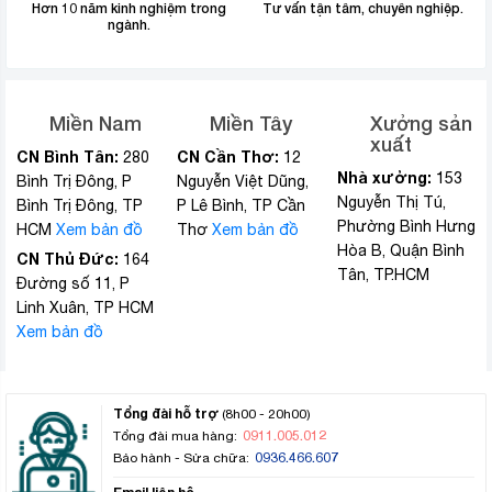
Hơn 10 năm kinh nghiệm trong
Tư vấn tận tâm, chuyên nghiệp.
ngành.
Miền Nam
Miền Tây
Xưởng sản
xuất
CN Bình Tân:
CN Cần Thơ:
280
12
Nhà xưởng:
153
Bình Trị Đông, P
Nguyễn Việt Dũng,
Nguyễn Thị Tú,
Bình Trị Đông, TP
P Lê Bình, TP Cần
Phường Bình Hưng
HCM
Xem bản đồ
Thơ
Xem bản đồ
Hòa B, Quận Bình
CN Thủ Đức:
164
Tân, TP.HCM
Đường số 11, P
Linh Xuân, TP HCM
Xem bản đồ
Tổng đài hỗ trợ
(8h00 - 20h00)
0911.005.012
Tổng đài mua hàng:
0936.466.607
Bảo hành - Sửa chữa: