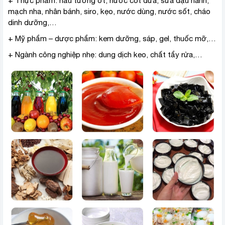
+ Thực phẩm: nấu tương ớt, nước cốt dừa, sữa đậu nành,
mạch nha, nhân bánh, siro, kẹo, nước dùng, nước sốt, cháo
dinh dưỡng,…
+ Mỹ phẩm – dược phẩm: kem dưỡng, sáp, gel, thuốc mỡ,…
+ Ngành công nghiệp nhẹ: dung dịch keo, chất tẩy rửa,…