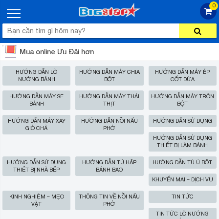
0
Mua online Ưu Đãi hơn
HƯỚNG DẪN LÒ
HƯỚNG DẪN MÁY CHIA
HƯỚNG DẪN MÁY ÉP
NƯỚNG BÁNH
BỘT
CỐT DỪA
HƯỚNG DẪN MÁY SE
HƯỚNG DẪN MÁY THÁI
HƯỚNG DẪN MÁY TRỘN
BÁNH
THỊT
BỘT
HƯỚNG DẪN MÁY XAY
HƯỚNG DẪN NỒI NẤU
HƯỚNG DẪN SỬ DỤNG
GIÒ CHẢ
PHỞ
HƯỚNG DẪN SỬ DỤNG
THIẾT BỊ LÀM BÁNH
HƯỚNG DẪN SỬ DỤNG
HƯỚNG DẪN TỦ HẤP
HƯỚNG DẪN TỦ Ủ BỘT
THIẾT BỊ NHÀ BẾP
BÁNH BAO
KHUYẾN MẠI – DỊCH VỤ
KINH NGHIỆM – MẸO
THÔNG TIN VỀ NỒI NẤU
TIN TỨC
VẶT
PHỞ
TIN TỨC LÒ NƯỚNG