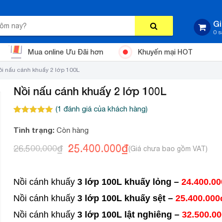
Gi
0 
Mua online Ưu Đãi hơn
Khuyến mại HOT
i nấu cánh khuấy 2 lớp 100L
Nồi nấu cánh khuấy 2 lớp 100L
(
1
đánh giá của khách hàng)
5.00
1
trên 5
dựa trên
Tình trạng:
Còn hàng
đánh giá
25.400.000
₫
26.500.000
₫
Giá
Giá
gốc
hiện
là:
tại
Nồi cánh khuấy
3 lớp 100L khuấy lỏng –
24.400.0
26.500.000₫.
là:
Nồi cánh khuấy
3 lớp 100L khuấy sệt –
25.400.000
25.400.000₫.
Nồi cánh khuấy
3 lớp 100L lật nghiêng –
32.500.0