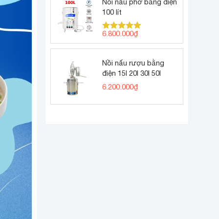
Nồi nấu phở bằng điện
100 lít
6.800.000
₫
Được xếp
hạng
5.00
5 sao
Nồi nấu rượu bằng
điện 15l 20l 30l 50l
6.200.000
₫