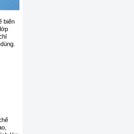
ế biến
lớp
chỉ
 dùng.
chế
ao,