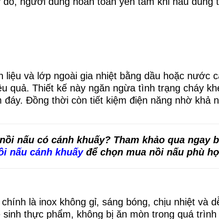
 đó, người dùng hoàn toàn yên tâm khi nấu dung t
 liệu và lớp ngoài gia nhiệt bằng dầu hoặc nước 
iệu quả. Thiết kế này ngăn ngừa tình trạng cháy kh
m đáy. Đồng thời còn tiết kiệm điện năng nhờ khả 
nồi nấu có cánh khuấy? Tham khảo qua ngay b
ồi nấu cánh khuấy
để chọn mua nồi nấu phù hợ
chính là inox không gỉ, sáng bóng, chịu nhiệt và 
ệ sinh thực phẩm, không bị ăn mòn trong quá trình