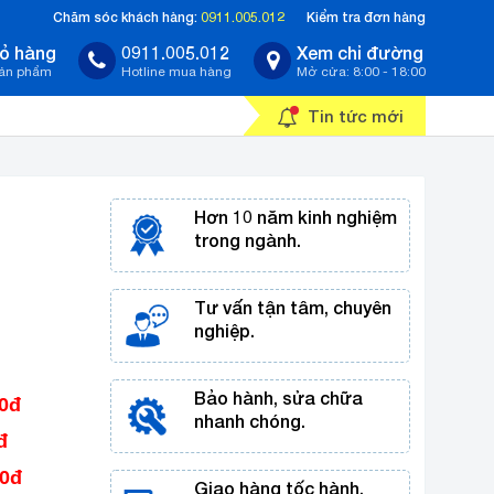
Chăm sóc khách hàng:
0911.005.012
Kiểm tra đơn hàng
ỏ hàng
0911.005.012
Xem chỉ đường
sản phẩm
Hotline mua hàng
Mở cửa: 8:00 - 18:00
Tin tức mới
Hơn 10 năm kinh nghiệm
trong ngành.
Tư vấn tận tâm, chuyên
nghiệp.
Bảo hành, sửa chữa
00đ
nhanh chóng.
đ
00đ
Giao hàng tốc hành,