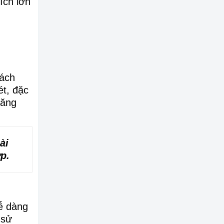
ích lớn
cách
ét, đặc
năng
ài
p.
dễ dàng
 sử