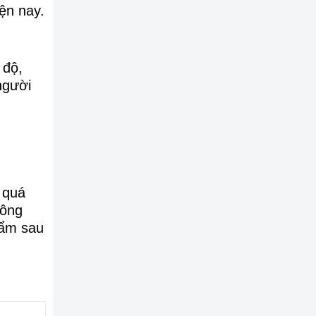
iện nay.
 độ,
người
 quá
hông
hẩm sau