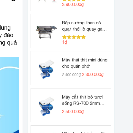
3.900.000
₫
Được xếp
hạng
5.00
5 sao
Bếp nướng than có
dung
quạt thổi lò quay gà
y đảo
vịt
ong quá
1
₫
Được xếp
hạng
5.00
5 sao
Máy thái thịt mini dùng
cho quán phở
Giá
Giá
2.300.000
₫
2.400.000
₫
gốc
hiện
là:
tại
2.400.000₫.
là:
2.300.000₫.
Máy cắt thịt bò tươi
sống RS-70D 2mm
(thịt bò tái phở)
2.500.000
₫