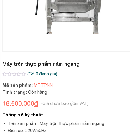
Máy trộn thực phẩm nằm ngang
(Có
0
đánh giá)
0
2
Mã sản phẩm:
MTTPNN
trên
5
Tình trạng:
Còn hàng
dựa
trên
16.500.000
₫
đánh
giá
Thông số kỹ thuật
Tên sản phẩm: Máy trộn thực phẩm nằm ngang
Điện áp: 220V/50Hz