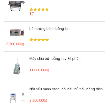
1
₫
Được xếp
hạng
5.00
5 sao
Lò nướng bánh bông lan
6.700.000
₫
Được xếp
hạng
5.00
5 sao
Máy chia bột bằng tay 36 phần
11.000.000
₫
Nồi nấu bánh canh, nồi nấu hủ tiếu bằng điện
2.500.000
₫