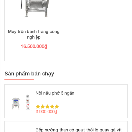
Máy trộn bánh tráng công
nghiệp
16.500.000
₫
Sản phẩm bán chạy
Nồi nấu phở 3 ngăn
3.900.000
₫
Được xếp
hạng
5.00
5 sao
Bếp nướng than có quạt thổi lò quay gà vịt