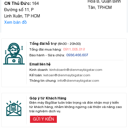
Hòa B, Quận Bình
CN Thủ Đức:
164
Tân, TP.HCM
Đường số 11, P
Linh Xuân, TP HCM
Xem bản đồ
Tổng đài hỗ trợ
(8h00 - 20h00)
0911.005.012
Tổng đài mua hàng:
0936.466.607
Bảo hành - Sửa chữa:
Email liên hệ
Kinh doanh:
kinhdoanh@dienmaybigstar.com
Kế toán:
ketoan@dienmaybigstar.com
Thông tin chung:
info@dienmaybigstar.com
Góp ý từ Khách Hàng
Điện máy BigStar luôn trân trọng và đón nhận mọi ý kiến
từ khách hàng, nhằm không ngừng cải thiện và nâng cao
trải nghiệm dịch vụ.
GỬI Ý KIẾN