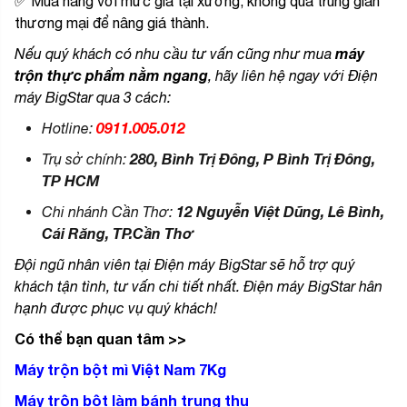
✅ Mua hàng với mức giá tại xưởng, không qua trung gian
thương mại để nâng giá thành.
máy
Nếu quý khách có nhu cầu tư vấn cũng như mua
trộn thực phẩm nằm ngang
, hãy liên hệ ngay với Điện
máy BigStar qua 3 cách:
0911.005.012
Hotline:
280, Bình Trị Đông, P Bình Trị Đông,
Trụ sở chính:
TP HCM
12 Nguyễn Việt Dũng, Lê Bình,
Chi nhánh Cần Thơ:
Cái Răng, TP.Cần Thơ
Đội ngũ nhân viên tại Điện máy BigStar sẽ hỗ trợ quý
khách tận tình, tư vấn chi tiết nhất. Điện máy BigStar hân
hạnh được phục vụ quý khách!
Có thể bạn quan tâm >>
Máy trộn bột mì Việt Nam 7Kg
Máy trộn bột làm bánh trung thu