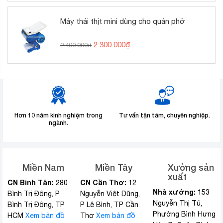
Máy thái thịt mini dùng cho quán phở
Giá
Giá
2.300.000
₫
2.400.000
₫
gốc
hiện
là:
tại
2.400.000₫.
là:
2.300.000₫.
Hơn 10 năm kinh nghiệm trong
Tư vấn tận tâm, chuyên nghiệp.
ngành.
Miền Nam
Miền Tây
Xưởng sản
xuất
CN Bình Tân:
CN Cần Thơ:
280
12
Nhà xưởng:
153
Bình Trị Đông, P
Nguyễn Việt Dũng,
Nguyễn Thị Tú,
Bình Trị Đông, TP
P Lê Bình, TP Cần
Phường Bình Hưng
HCM
Xem bản đồ
Thơ
Xem bản đồ