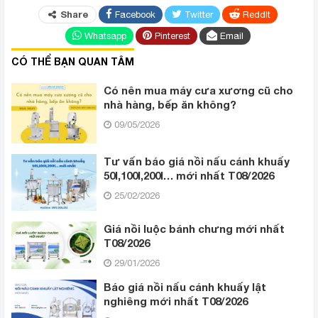
Share
Facebook
Twitter
ReddIt
Whatsapp
Pinterest
Email
CÓ THỂ BẠN QUAN TÂM
Có nên mua máy cưa xương cũ cho
nhà hàng, bếp ăn không?
09/05/2026
Tư vấn báo giá nồi nấu cánh khuấy
50l,100l,200l… mới nhất T08/2026
25/02/2026
Giá nồi luộc bánh chưng mới nhất
T08/2026
29/01/2026
Báo giá nồi nấu cánh khuấy lật
nghiêng mới nhất T08/2026