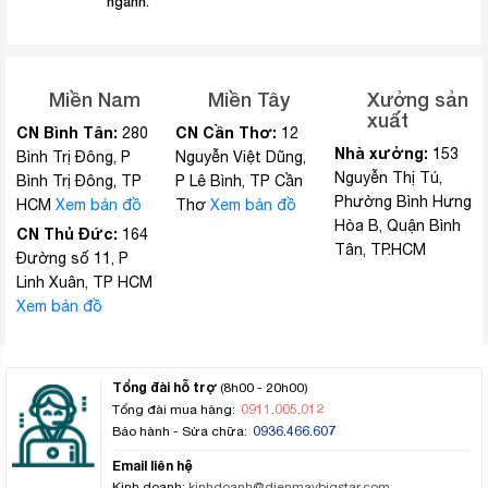
ngành.
Miền Nam
Miền Tây
Xưởng sản
xuất
CN Bình Tân:
CN Cần Thơ:
280
12
Nhà xưởng:
153
Bình Trị Đông, P
Nguyễn Việt Dũng,
Nguyễn Thị Tú,
Bình Trị Đông, TP
P Lê Bình, TP Cần
Phường Bình Hưng
HCM
Xem bản đồ
Thơ
Xem bản đồ
Hòa B, Quận Bình
CN Thủ Đức:
164
Tân, TP.HCM
Đường số 11, P
Linh Xuân, TP HCM
Xem bản đồ
Tổng đài hỗ trợ
(8h00 - 20h00)
0911.005.012
Tổng đài mua hàng:
0936.466.607
Bảo hành - Sửa chữa:
Email liên hệ
Kinh doanh:
kinhdoanh@dienmaybigstar.com