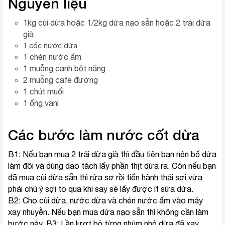
Nguyên liệu
1kg cùi dừa hoặc 1/2kg dừa nạo sẵn hoặc 2 trái dừa
già
1 cốc nước dừa
1 chén nước ấm
1 muỗng canh
bột năng
2 muỗng cafe đường
1 chút muối
1 ống vani
Các bước làm nước cốt dừa
B1: Nếu bạn mua 2 trái dừa già thì đầu tiên bạn nên bổ dừa
làm đôi và dùng dao tách lấy phần thịt dừa ra. Còn nếu bạn
đã mua cùi dừa sẵn thì rửa sơ rồi tiến hành thái sợi vừa
phải chú ý sợi to qua khi say sẽ lấy được ít sữa dừa.
B2: Cho cùi dừa, nước dừa và chén nước ấm vào máy
xay nhuyễn. Nếu bạn mua dừa nạo sẵn thì không cần làm
bước này. B3: Lần lượt bỏ từng nhúm nhỏ dừa đã xay