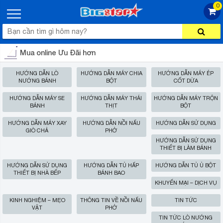
0
Mua online Ưu Đãi hơn
HƯỚNG DẪN LÒ
HƯỚNG DẪN MÁY CHIA
HƯỚNG DẪN MÁY ÉP
NƯỚNG BÁNH
BỘT
CỐT DỪA
HƯỚNG DẪN MÁY SE
HƯỚNG DẪN MÁY THÁI
HƯỚNG DẪN MÁY TRỘN
BÁNH
THỊT
BỘT
HƯỚNG DẪN MÁY XAY
HƯỚNG DẪN NỒI NẤU
HƯỚNG DẪN SỬ DỤNG
GIÒ CHẢ
PHỞ
HƯỚNG DẪN SỬ DỤNG
THIẾT BỊ LÀM BÁNH
HƯỚNG DẪN SỬ DỤNG
HƯỚNG DẪN TỦ HẤP
HƯỚNG DẪN TỦ Ủ BỘT
THIẾT BỊ NHÀ BẾP
BÁNH BAO
KHUYẾN MẠI – DỊCH VỤ
KINH NGHIỆM – MẸO
THÔNG TIN VỀ NỒI NẤU
TIN TỨC
VẶT
PHỞ
TIN TỨC LÒ NƯỚNG