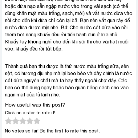
hoặc dừa nạo sẵn ngập nước vào trong vải sạch (có thể
dùng khăn mặt màu trắng, sạch, mới) và vắt nước dừa vào
nồi cho đến khi dừa chỉ còn lại bã. Bạn nên vắt qua rây để
nước dừa được mịn nhé. B4: Cho nước cốt dừa vào nồi
thêm bột năng khuấy đều rồi tiến hành đun ở lửa nhỏ.
Khuấy tay không nghỉ cho đến khi sôi thì cho vài hạt muối
vào, khuấy đều rồi tắt bếp.
Thành quả bạn thu được là thứ nước màu trắng sữa, sền
sệt, có hương dịu nhẹ mà lại beo béo và đây chính là nước
cốt dừa nguyên chất mà ta hay thấy ngoài chợ đấy. Các
bạn có thể dùng ngay hoặc bảo quản bằng cách cho vào
ngăn mát của tủ lạnh nhé.
How useful was this post?
Click on a star to rate it!
No votes so far! Be the first to rate this post.