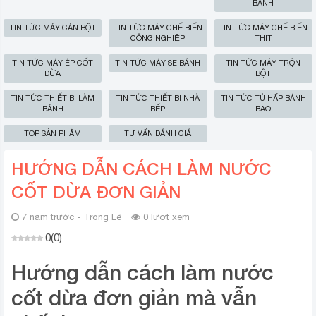
BÁNH
TIN TỨC MÁY CÁN BỘT
TIN TỨC MÁY CHẾ BIẾN
TIN TỨC MÁY CHẾ BIẾN
CÔNG NGHIỆP
THỊT
TIN TỨC MÁY ÉP CỐT
TIN TỨC MÁY SE BÁNH
TIN TỨC MÁY TRỘN
DỪA
BỘT
TIN TỨC THIẾT BỊ LÀM
TIN TỨC THIẾT BỊ NHÀ
TIN TỨC TỦ HẤP BÁNH
BÁNH
BẾP
BAO
TOP SẢN PHẨM
TƯ VẤN ĐÁNH GIÁ
HƯỚNG DẪN CÁCH LÀM NƯỚC
CỐT DỪA ĐƠN GIẢN
7 năm trước - Trọng Lê
0 lượt xem
0
(
0
)
Hướng dẫn cách làm nước
cốt dừa đơn giản mà vẫn