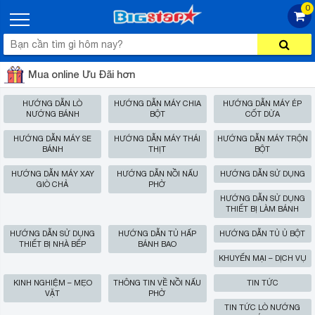
0
Mua online Ưu Đãi hơn
HƯỚNG DẪN LÒ
HƯỚNG DẪN MÁY CHIA
HƯỚNG DẪN MÁY ÉP
NƯỚNG BÁNH
BỘT
CỐT DỪA
HƯỚNG DẪN MÁY SE
HƯỚNG DẪN MÁY THÁI
HƯỚNG DẪN MÁY TRỘN
BÁNH
THỊT
BỘT
HƯỚNG DẪN MÁY XAY
HƯỚNG DẪN NỒI NẤU
HƯỚNG DẪN SỬ DỤNG
GIÒ CHẢ
PHỞ
HƯỚNG DẪN SỬ DỤNG
THIẾT BỊ LÀM BÁNH
HƯỚNG DẪN SỬ DỤNG
HƯỚNG DẪN TỦ HẤP
HƯỚNG DẪN TỦ Ủ BỘT
THIẾT BỊ NHÀ BẾP
BÁNH BAO
KHUYẾN MẠI – DỊCH VỤ
KINH NGHIỆM – MẸO
THÔNG TIN VỀ NỒI NẤU
TIN TỨC
VẶT
PHỞ
TIN TỨC LÒ NƯỚNG