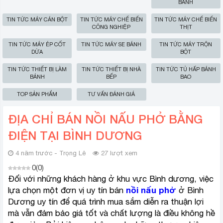
BÁNH
TIN TỨC MÁY CÁN BỘT
TIN TỨC MÁY CHẾ BIẾN
TIN TỨC MÁY CHẾ BIẾN
CÔNG NGHIỆP
THỊT
TIN TỨC MÁY ÉP CỐT
TIN TỨC MÁY SE BÁNH
TIN TỨC MÁY TRỘN
DỪA
BỘT
TIN TỨC THIẾT BỊ LÀM
TIN TỨC THIẾT BỊ NHÀ
TIN TỨC TỦ HẤP BÁNH
BÁNH
BẾP
BAO
TOP SẢN PHẨM
TƯ VẤN ĐÁNH GIÁ
ĐỊA CHỈ BÁN NỒI NẤU PHỞ BẰNG
ĐIỆN TẠI BÌNH DƯƠNG
4 năm trước - Trọng Lê
27 lượt xem
0
(
0
)
Đối với những khách hàng ở khu vực Bình dương, việc
lựa chọn một đơn vị uy tín bán
nồi nấu phở
ở Bình
Dương uy tín để quá trình mua sắm diễn ra thuận lợi
mà vẫn đảm bảo giá tốt và chất lượng là điều không hề