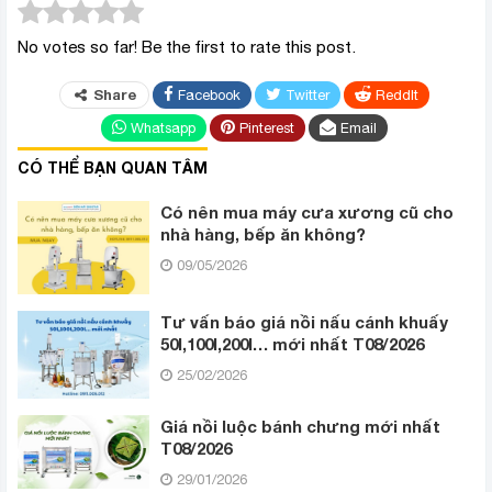
No votes so far! Be the first to rate this post.
Share
Facebook
Twitter
ReddIt
Whatsapp
Pinterest
Email
CÓ THỂ BẠN QUAN TÂM
Có nên mua máy cưa xương cũ cho
nhà hàng, bếp ăn không?
09/05/2026
Tư vấn báo giá nồi nấu cánh khuấy
50l,100l,200l… mới nhất T08/2026
25/02/2026
Giá nồi luộc bánh chưng mới nhất
T08/2026
29/01/2026