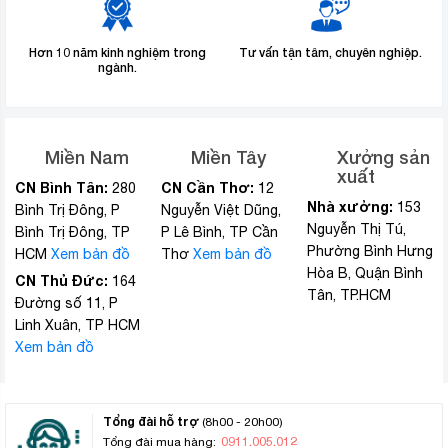
Hơn 10 năm kinh nghiệm trong
Tư vấn tận tâm, chuyên nghiệp.
ngành.
Miền Nam
Miền Tây
Xưởng sản
xuất
CN Bình Tân:
CN Cần Thơ:
280
12
Nhà xưởng:
153
Bình Trị Đông, P
Nguyễn Việt Dũng,
Nguyễn Thị Tú,
Bình Trị Đông, TP
P Lê Bình, TP Cần
Phường Bình Hưng
HCM
Xem bản đồ
Thơ
Xem bản đồ
Hòa B, Quận Bình
CN Thủ Đức:
164
Tân, TP.HCM
Đường số 11, P
Linh Xuân, TP HCM
Xem bản đồ
Tổng đài hỗ trợ
(8h00 - 20h00)
0911.005.012
Tổng đài mua hàng: