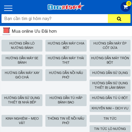
0
Mua online Ưu Đãi hơn
HƯỚNG DẪN LÒ
HƯỚNG DẪN MÁY CHIA
HƯỚNG DẪN MÁY ÉP
NƯỚNG BÁNH
BỘT
CỐT DỪA
HƯỚNG DẪN MÁY SE
HƯỚNG DẪN MÁY THÁI
HƯỚNG DẪN MÁY TRỘN
BÁNH
THỊT
BỘT
HƯỚNG DẪN MÁY XAY
HƯỚNG DẪN NỒI NẤU
HƯỚNG DẪN SỬ DỤNG
GIÒ CHẢ
PHỞ
HƯỚNG DẪN SỬ DỤNG
THIẾT BỊ LÀM BÁNH
HƯỚNG DẪN SỬ DỤNG
HƯỚNG DẪN TỦ HẤP
HƯỚNG DẪN TỦ Ủ BỘT
THIẾT BỊ NHÀ BẾP
BÁNH BAO
KHUYẾN MẠI – DỊCH VỤ
KINH NGHIỆM – MẸO
THÔNG TIN VỀ NỒI NẤU
TIN TỨC
VẶT
PHỞ
TIN TỨC LÒ NƯỚNG