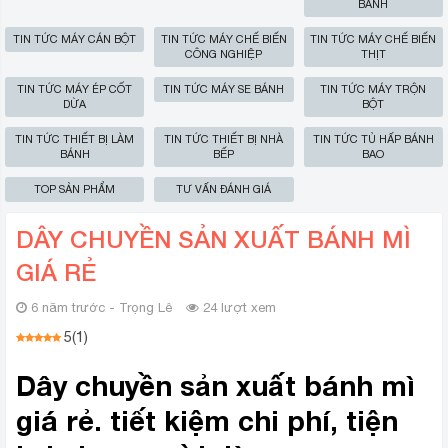
BÁNH
TIN TỨC MÁY CÁN BỘT
TIN TỨC MÁY CHẾ BIẾN
TIN TỨC MÁY CHẾ BIẾN
CÔNG NGHIỆP
THỊT
TIN TỨC MÁY ÉP CỐT
TIN TỨC MÁY SE BÁNH
TIN TỨC MÁY TRỘN
DỪA
BỘT
TIN TỨC THIẾT BỊ LÀM
TIN TỨC THIẾT BỊ NHÀ
TIN TỨC TỦ HẤP BÁNH
BÁNH
BẾP
BAO
TOP SẢN PHẨM
TƯ VẤN ĐÁNH GIÁ
DÂY CHUYỀN SẢN XUẤT BÁNH MÌ
GIÁ RẺ
6 năm trước - Trọng Lê
24 lượt xem
5
(
1
)
Dây chuyền sản xuất bánh mì
giá rẻ. tiết kiệm chi phí, tiện