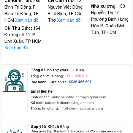
CN Bình Tân:
CN Cần Thơ:
280
12
Nhà xưởng:
153
Bình Trị Đông, P
Nguyễn Việt Dũng,
Nguyễn Thị Tú,
Bình Trị Đông, TP
P Lê Bình, TP Cần
Phường Bình Hưng
HCM
Xem bản đồ
Thơ
Xem bản đồ
Hòa B, Quận Bình
CN Thủ Đức:
164
Tân, TP.HCM
Đường số 11, P
Linh Xuân, TP HCM
Xem bản đồ
Tổng đài hỗ trợ
(8h00 - 20h00)
0911.005.012
Tổng đài mua hàng:
0936.466.607
Bảo hành - Sửa chữa:
Email liên hệ
Kinh doanh:
kinhdoanh@dienmaybigstar.com
Kế toán:
ketoan@dienmaybigstar.com
Thông tin chung:
info@dienmaybigstar.com
Góp ý từ Khách Hàng
Điện máy BigStar luôn trân trọng và đón nhận mọi ý kiến