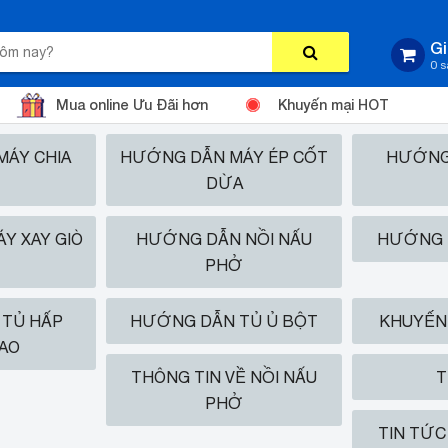
Gi
0 
Mua online Ưu Đãi hơn
Khuyến mại HOT
ÁY CHIA
HƯỚNG DẪN MÁY ÉP CỐT
HƯỚNG
DỪA
Y XAY GIÒ
HƯỚNG DẪN NỒI NẤU
HƯỚNG 
PHỞ
TỦ HẤP
HƯỚNG DẪN TỦ Ủ BỘT
KHUYẾN 
AO
THÔNG TIN VỀ NỒI NẤU
T
PHỞ
TIN TỨC