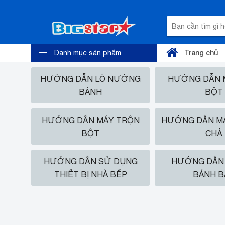
Trang chủ
Danh mục sản phẩm
HƯỚNG DẪN LÒ NƯỚNG
HƯỚNG DẪN M
BÁNH
BỘT
HƯỚNG DẪN MÁY TRỘN
HƯỚNG DẪN MÁ
BỘT
CHẢ
HƯỚNG DẪN SỬ DỤNG
HƯỚNG DẪN 
THIẾT BỊ NHÀ BẾP
BÁNH B