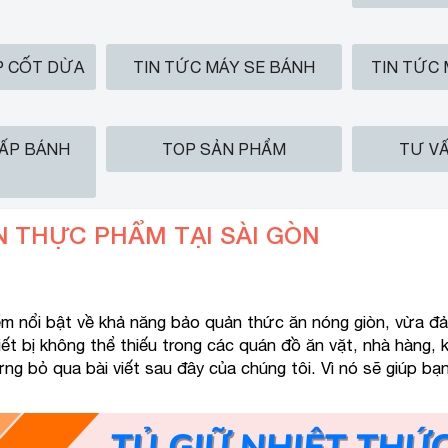
P CỐT DỪA
TIN TỨC MÁY SE BÁNH
TIN TỨC
HẤP BÁNH
TOP SẢN PHẨM
TƯ VẤ
N THỰC PHẨM TẠI SÀI GÒN
ểm nổi bật về khả năng bảo quản thức ăn nóng giòn, vừa đả
iết bị không thể thiếu trong các quán đồ ăn vặt, nhà hàng
đừng bỏ qua bài viết sau đây của chúng tôi. Vì nó sẽ giúp