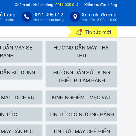
Chăm sóc khách hàng:
0911.005.012
Kiểm tra đơn hàng
ỏ hàng
0911.005.012
Xem chỉ đường
sản phẩm
Hotline mua hàng
Mở cửa: 8:00 - 18:00
Tin tức mới
 DẪN MÁY SE
HƯỚNG DẪN MÁY THÁI
BÁNH
THỊT
DẪN SỬ DỤNG
HƯỚNG DẪN SỬ DỤNG
THIẾT BỊ LÀM BÁNH
MẠI – DỊCH VỤ
KINH NGHIỆM – MẸO VẶT
IN TỨC
TIN TỨC LÒ NƯỚNG BÁNH
 MÁY CÁN BỘT
TIN TỨC MÁY CHẾ BIẾN