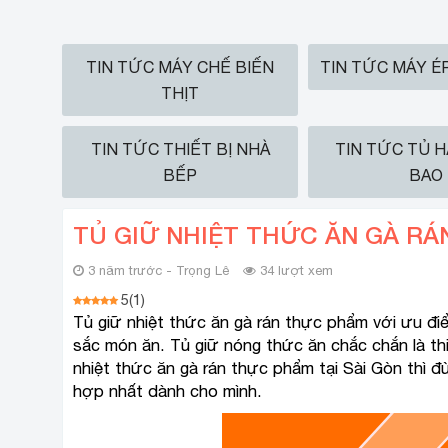
TIN TỨC MÁY CHẾ BIẾN
TIN TỨC MÁY É
THỊT
TIN TỨC THIẾT BỊ NHÀ
TIN TỨC TỦ 
BẾP
BAO
TỦ GIỮ NHIỆT THỨC ĂN GÀ RÁ
3 năm trước - Trọng Lê
34 lượt xem
5
(
1
)
Tủ giữ nhiệt thức ăn gà rán thực phẩm với ưu đi
sắc món ăn. Tủ giữ nóng thức ăn chắc chắn là th
nhiệt thức ăn gà rán thực phẩm tại Sài Gòn thì 
hợp nhất dành cho mình.