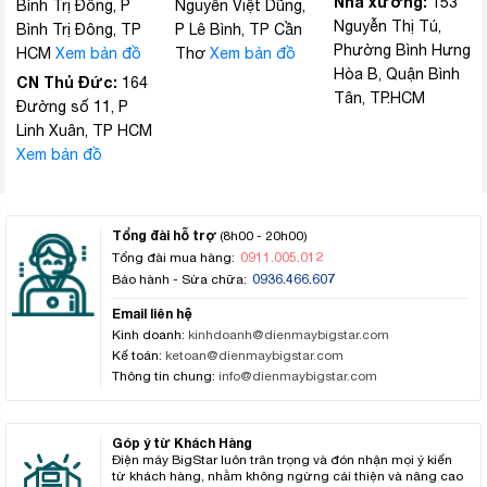
Nhà xưởng:
153
Bình Trị Đông, P
Nguyễn Việt Dũng,
Nguyễn Thị Tú,
Bình Trị Đông, TP
P Lê Bình, TP Cần
Phường Bình Hưng
HCM
Xem bản đồ
Thơ
Xem bản đồ
Hòa B, Quận Bình
CN Thủ Đức:
164
Tân, TP.HCM
Đường số 11, P
Linh Xuân, TP HCM
Xem bản đồ
Tổng đài hỗ trợ
(8h00 - 20h00)
0911.005.012
Tổng đài mua hàng:
0936.466.607
Bảo hành - Sửa chữa:
Email liên hệ
Kinh doanh:
kinhdoanh@dienmaybigstar.com
Kế toán:
ketoan@dienmaybigstar.com
Thông tin chung:
info@dienmaybigstar.com
Góp ý từ Khách Hàng
Điện máy BigStar luôn trân trọng và đón nhận mọi ý kiến
từ khách hàng, nhằm không ngừng cải thiện và nâng cao