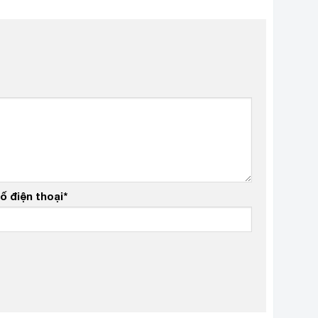
ố điện thoại
*