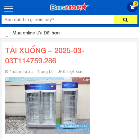
0
Mua online Ưu Đãi hơn
TẢI XUỐNG – 2025-03-
03T114759.286
1 năm trước - Trọng Lê
0 lượt xem