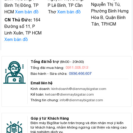
Nguyễn Thị Tú,
Bình Trị Đông, TP
P Lê Bình, TP Cần
Phường Bình Hưng
HCM
Xem bản đồ
Thơ
Xem bản đồ
Hòa B, Quận Bình
CN Thủ Đức:
164
Tân, TP.HCM
Đường số 11, P
Linh Xuân, TP HCM
Xem bản đồ
Tổng đài hỗ trợ
(8h00 - 20h00)
0911.005.012
Tổng đài mua hàng:
0936.466.607
Bảo hành - Sửa chữa:
Email liên hệ
Kinh doanh:
kinhdoanh@dienmaybigstar.com
Kế toán:
ketoan@dienmaybigstar.com
Thông tin chung:
info@dienmaybigstar.com
Góp ý từ Khách Hàng
Điện máy BigStar luôn trân trọng và đón nhận mọi ý kiến
từ khách hàng, nhằm không ngừng cải thiện và nâng cao
trải nghiệm dịch vụ.