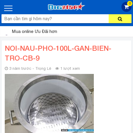
0
Mua online Ưu Đãi hơn
NOI-NAU-PHO-100L-GAN-BIEN-
TRO-CB-9
3 năm trước - Trọng Lê
1 lượt xem