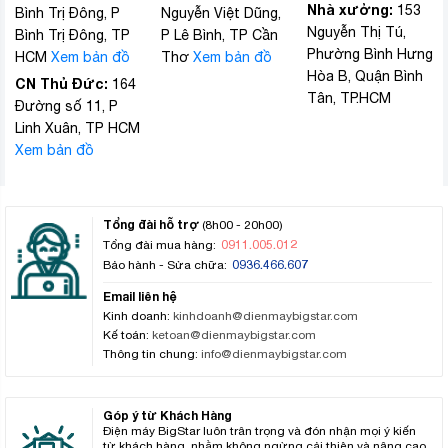
Nhà xưởng:
153
Bình Trị Đông, P
Nguyễn Việt Dũng,
Nguyễn Thị Tú,
Bình Trị Đông, TP
P Lê Bình, TP Cần
Phường Bình Hưng
HCM
Xem bản đồ
Thơ
Xem bản đồ
Hòa B, Quận Bình
CN Thủ Đức:
164
Tân, TP.HCM
Đường số 11, P
Linh Xuân, TP HCM
Xem bản đồ
Tổng đài hỗ trợ
(8h00 - 20h00)
0911.005.012
Tổng đài mua hàng:
0936.466.607
Bảo hành - Sửa chữa:
Email liên hệ
Kinh doanh:
kinhdoanh@dienmaybigstar.com
Kế toán:
ketoan@dienmaybigstar.com
Thông tin chung:
info@dienmaybigstar.com
Góp ý từ Khách Hàng
Điện máy BigStar luôn trân trọng và đón nhận mọi ý kiến
từ khách hàng, nhằm không ngừng cải thiện và nâng cao