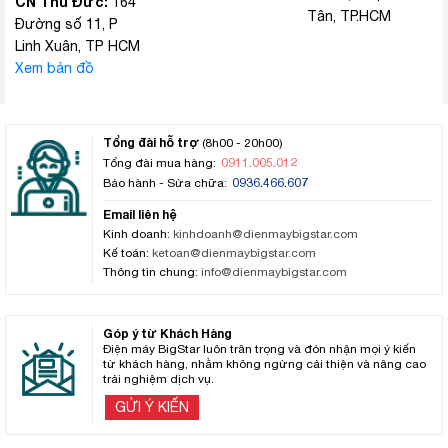
CN Thủ Đức:
164
Tân, TP.HCM
Đường số 11, P
Linh Xuân, TP HCM
Xem bản đồ
Tổng đài hỗ trợ
(8h00 - 20h00)
0911.005.012
Tổng đài mua hàng:
0936.466.607
Bảo hành - Sửa chữa:
Email liên hệ
Kinh doanh:
kinhdoanh@dienmaybigstar.com
Kế toán:
ketoan@dienmaybigstar.com
Thông tin chung:
info@dienmaybigstar.com
Góp ý từ Khách Hàng
Điện máy BigStar luôn trân trọng và đón nhận mọi ý kiến
từ khách hàng, nhằm không ngừng cải thiện và nâng cao
trải nghiệm dịch vụ.
GỬI Ý KIẾN