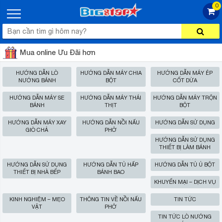
0
Mua online Ưu Đãi hơn
HƯỚNG DẪN LÒ
HƯỚNG DẪN MÁY CHIA
HƯỚNG DẪN MÁY ÉP
NƯỚNG BÁNH
BỘT
CỐT DỪA
HƯỚNG DẪN MÁY SE
HƯỚNG DẪN MÁY THÁI
HƯỚNG DẪN MÁY TRỘN
BÁNH
THỊT
BỘT
HƯỚNG DẪN MÁY XAY
HƯỚNG DẪN NỒI NẤU
HƯỚNG DẪN SỬ DỤNG
GIÒ CHẢ
PHỞ
HƯỚNG DẪN SỬ DỤNG
THIẾT BỊ LÀM BÁNH
HƯỚNG DẪN SỬ DỤNG
HƯỚNG DẪN TỦ HẤP
HƯỚNG DẪN TỦ Ủ BỘT
THIẾT BỊ NHÀ BẾP
BÁNH BAO
KHUYẾN MẠI – DỊCH VỤ
KINH NGHIỆM – MẸO
THÔNG TIN VỀ NỒI NẤU
TIN TỨC
VẶT
PHỞ
TIN TỨC LÒ NƯỚNG