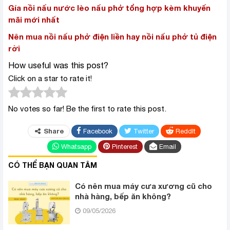
Gía nồi nấu nước lèo nấu phở tổng hợp kèm khuyến
mãi mới nhất
Nên mua nồi nấu phở điện liền hay nồi nấu phở tủ điện
rời
How useful was this post?
Click on a star to rate it!
No votes so far! Be the first to rate this post.
Share
Facebook
Twitter
ReddIt
Whatsapp
Pinterest
Email
CÓ THỂ BẠN QUAN TÂM
Có nên mua máy cưa xương cũ cho
nhà hàng, bếp ăn không?
09/05/2026