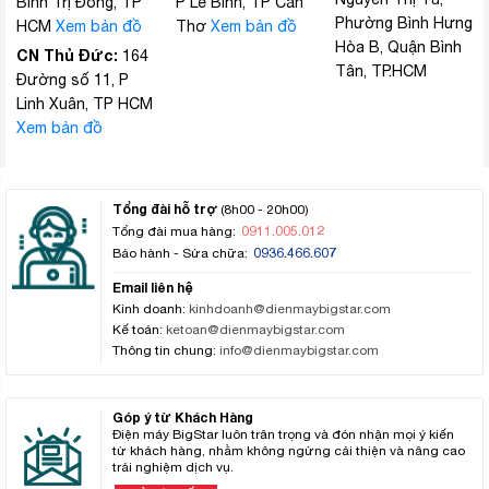
Bình Trị Đông, TP
P Lê Bình, TP Cần
Phường Bình Hưng
HCM
Xem bản đồ
Thơ
Xem bản đồ
Hòa B, Quận Bình
CN Thủ Đức:
164
Tân, TP.HCM
Đường số 11, P
Linh Xuân, TP HCM
Xem bản đồ
Tổng đài hỗ trợ
(8h00 - 20h00)
0911.005.012
Tổng đài mua hàng:
0936.466.607
Bảo hành - Sửa chữa:
Email liên hệ
Kinh doanh:
kinhdoanh@dienmaybigstar.com
Kế toán:
ketoan@dienmaybigstar.com
Thông tin chung:
info@dienmaybigstar.com
Góp ý từ Khách Hàng
Điện máy BigStar luôn trân trọng và đón nhận mọi ý kiến
từ khách hàng, nhằm không ngừng cải thiện và nâng cao
trải nghiệm dịch vụ.