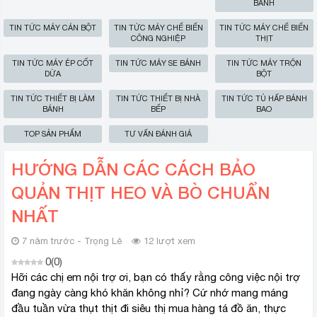
BÁNH
TIN TỨC MÁY CÁN BỘT
TIN TỨC MÁY CHẾ BIẾN
TIN TỨC MÁY CHẾ BIẾN
CÔNG NGHIỆP
THỊT
TIN TỨC MÁY ÉP CỐT
TIN TỨC MÁY SE BÁNH
TIN TỨC MÁY TRỘN
DỪA
BỘT
TIN TỨC THIẾT BỊ LÀM
TIN TỨC THIẾT BỊ NHÀ
TIN TỨC TỦ HẤP BÁNH
BÁNH
BẾP
BAO
TOP SẢN PHẨM
TƯ VẤN ĐÁNH GIÁ
HƯỚNG DẪN CÁC CÁCH BẢO
QUẢN THỊT HEO VÀ BÒ CHUẨN
NHẤT
7 năm trước - Trọng Lê
12 lượt xem
0
(
0
)
Hỡi các chị em nội trợ ơi, bạn có thấy rằng công việc nội trợ
đang ngày càng khó khăn không nhỉ? Cứ nhớ mang máng
đầu tuần vừa thụt thịt đi siêu thị mua hàng tá đồ ăn, thực