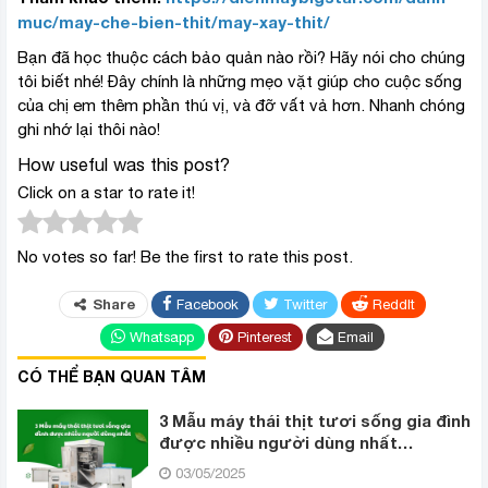
muc/may-che-bien-thit/may-xay-thit/
Bạn đã học thuộc cách bảo quản nào rồi? Hãy nói cho chúng
tôi biết nhé! Đây chính là những mẹo vặt giúp cho cuộc sống
của chị em thêm phần thú vị, và đỡ vất vả hơn. Nhanh chóng
ghi nhớ lại thôi nào!
How useful was this post?
Click on a star to rate it!
No votes so far! Be the first to rate this post.
Share
Facebook
Twitter
ReddIt
Whatsapp
Pinterest
Email
CÓ THỂ BẠN QUAN TÂM
3 Mẫu máy thái thịt tươi sống gia đình
được nhiều người dùng nhất
T08/2026
03/05/2025