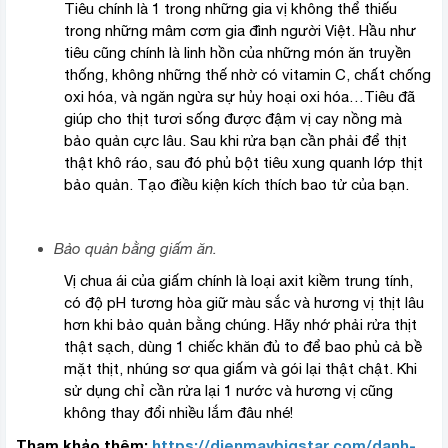
Tiêu chính là 1 trong những gia vị không thể thiếu
trong những mâm cơm gia đình người Việt. Hầu như
tiêu cũng chính là linh hồn của những món ăn truyền
thống, không những thế nhờ có vitamin C, chất chống
oxi hóa, và ngăn ngừa sự hủy hoại oxi hóa…Tiêu đã
giúp cho thịt tươi sống được đậm vị cay nồng mà
bảo quản cực lâu. Sau khi rửa bạn cần phải để thịt
thật khô ráo, sau đó phủ bột tiêu xung quanh lớp thịt
bảo quản. Tạo điều kiện kích thích bao tử của bạn.
Bảo quản bằng giấm ăn.
Vị chua ái của giấm chính là loại axit kiềm trung tính,
có độ pH tương hòa giữ màu sắc và hương vị thịt lâu
hơn khi bảo quản bằng chúng. Hãy nhớ phải rửa thịt
thật sạch, dùng 1 chiếc khăn đủ to để bao phủ cả bề
mặt thịt, nhúng sơ qua giấm và gói lại thật chật. Khi
sử dụng chỉ cần rửa lại 1 nước và hương vị cũng
không thay đổi nhiều lắm đâu nhé!
Tham khảo thêm:
https://dienmaybigstar.com/danh-