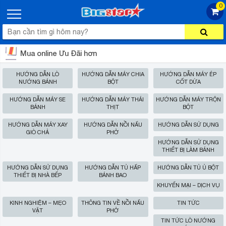
0
Mua online Ưu Đãi hơn
HƯỚNG DẪN LÒ
HƯỚNG DẪN MÁY CHIA
HƯỚNG DẪN MÁY ÉP
NƯỚNG BÁNH
BỘT
CỐT DỪA
HƯỚNG DẪN MÁY SE
HƯỚNG DẪN MÁY THÁI
HƯỚNG DẪN MÁY TRỘN
BÁNH
THỊT
BỘT
HƯỚNG DẪN MÁY XAY
HƯỚNG DẪN NỒI NẤU
HƯỚNG DẪN SỬ DỤNG
GIÒ CHẢ
PHỞ
HƯỚNG DẪN SỬ DỤNG
THIẾT BỊ LÀM BÁNH
HƯỚNG DẪN SỬ DỤNG
HƯỚNG DẪN TỦ HẤP
HƯỚNG DẪN TỦ Ủ BỘT
THIẾT BỊ NHÀ BẾP
BÁNH BAO
KHUYẾN MẠI – DỊCH VỤ
KINH NGHIỆM – MẸO
THÔNG TIN VỀ NỒI NẤU
TIN TỨC
VẶT
PHỞ
TIN TỨC LÒ NƯỚNG