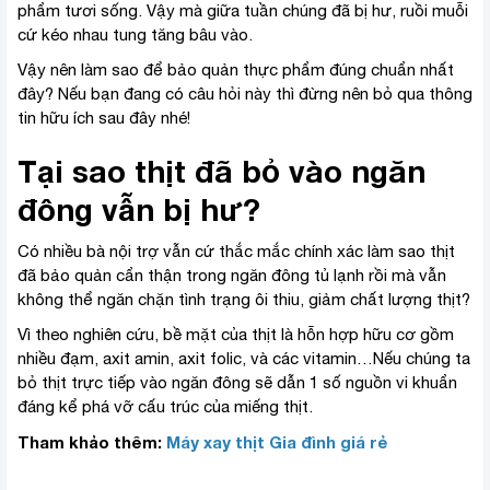
phẩm tươi sống. Vậy mà giữa tuần chúng đã bị hư, ruồi muỗi
cứ kéo nhau tung tăng bâu vào.
Vậy nên làm sao để bảo quản thực phẩm đúng chuẩn nhất
đây? Nếu bạn đang có câu hỏi này thì đừng nên bỏ qua thông
tin hữu ích sau đây nhé!
Tại sao thịt đã bỏ vào ngăn
đông vẫn bị hư?
Có nhiều bà nội trợ vẫn cứ thắc mắc chính xác làm sao thịt
đã bảo quản cẩn thận trong ngăn đông tủ lạnh rồi mà vẫn
không thể ngăn chặn tình trạng ôi thiu, giảm chất lượng thịt?
Vì theo nghiên cứu, bề mặt của thịt là hỗn hợp hữu cơ gồm
nhiều đạm, axit amin, axit folic, và các vitamin…Nếu chúng ta
bỏ thịt trực tiếp vào ngăn đông sẽ dẫn 1 số nguồn vi khuẩn
đáng kể phá vỡ cấu trúc của miếng thịt.
Tham khảo thêm:
Máy xay thịt Gia đình giá rẻ