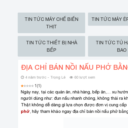
TIN TỨC MÁY CHẾ BIẾN
TIN TỨC MÁY É
THỊT
TIN TỨC THIẾT BỊ NHÀ
TIN TỨC TỦ 
BẾP
BAO
ĐỊA CHỈ BÁN NỒI NẤU PHỞ BẰ
4 năm trước - Trọng Lê
60 lượt xem
1
(
1
)
Ngày nay, tại các quán ăn, nhà hàng, bếp ăn,… xu hướn
người dùng như: đun nấu nhanh chóng, không thải ra kh
Thật không dễ dàng gì lựa chọn được đơn vị cung cấp
phở
, hãy tham khảo ngay địa chỉ bán nồi nấu phở bằng