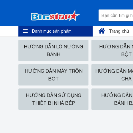
Trang chủ
Danh mục sản phẩm
HƯỚNG DẪN LÒ NƯỚNG
HƯỚNG DẪN M
BÁNH
BỘT
HƯỚNG DẪN MÁY TRỘN
HƯỚNG DẪN MÁ
BỘT
CHẢ
HƯỚNG DẪN SỬ DỤNG
HƯỚNG DẪN 
THIẾT BỊ NHÀ BẾP
BÁNH B