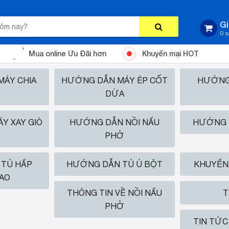
Gi
0 
Mua online Ưu Đãi hơn
Khuyến mại HOT
ÁY CHIA
HƯỚNG DẪN MÁY ÉP CỐT
HƯỚNG
DỪA
Y XAY GIÒ
HƯỚNG DẪN NỒI NẤU
HƯỚNG 
PHỞ
TỦ HẤP
HƯỚNG DẪN TỦ Ủ BỘT
KHUYẾN 
AO
THÔNG TIN VỀ NỒI NẤU
T
PHỞ
TIN TỨC