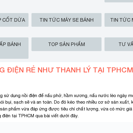
P CỐT DỪA
TIN TỨC MÁY SE BÁNH
TIN TỨC
HẤP BÁNH
TOP SẢN PHẨM
TƯ VẤ
NG ĐIỆN RẺ NHƯ THANH LÝ TẠI TPHC
g sử dụng nồi điện để nấu phở, hầm xương, nấu nước lèo ngày một 
ói bụi, sạch sẽ và an toàn. Do đó kéo theo nhiều cơ sở sản xuất, 
 sản phẩm vừa đáp ứng được tiêu chí chất lượng, vừa có mức gi
 điện tại TPHCM qua bài viết dưới đây.