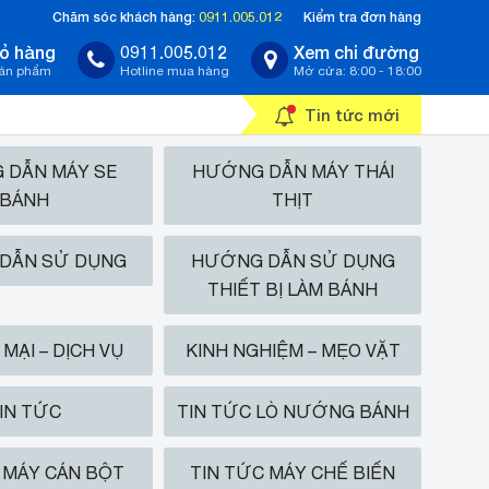
Chăm sóc khách hàng:
0911.005.012
Kiểm tra đơn hàng
ỏ hàng
0911.005.012
Xem chỉ đường
sản phẩm
Hotline mua hàng
Mở cửa: 8:00 - 18:00
Tin tức mới
 DẪN MÁY SE
HƯỚNG DẪN MÁY THÁI
BÁNH
THỊT
DẪN SỬ DỤNG
HƯỚNG DẪN SỬ DỤNG
THIẾT BỊ LÀM BÁNH
MẠI – DỊCH VỤ
KINH NGHIỆM – MẸO VẶT
IN TỨC
TIN TỨC LÒ NƯỚNG BÁNH
 MÁY CÁN BỘT
TIN TỨC MÁY CHẾ BIẾN