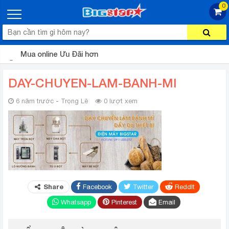
0
Mua online Ưu Đãi hơn
DAY-CHUYEN-LAM-BANH-MI
6 năm trước - Trọng Lê
0 lượt xem
Share
Facebook
Twitter
ReddIt
Whatsapp
Pinterest
Email