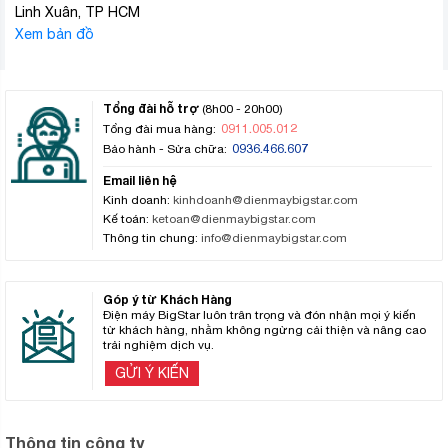
Linh Xuân, TP HCM
Xem bản đồ
Tổng đài hỗ trợ
(8h00 - 20h00)
0911.005.012
Tổng đài mua hàng:
0936.466.607
Bảo hành - Sửa chữa:
Email liên hệ
Kinh doanh:
kinhdoanh@dienmaybigstar.com
Kế toán:
ketoan@dienmaybigstar.com
Thông tin chung:
info@dienmaybigstar.com
Góp ý từ Khách Hàng
Điện máy BigStar luôn trân trọng và đón nhận mọi ý kiến
từ khách hàng, nhằm không ngừng cải thiện và nâng cao
trải nghiệm dịch vụ.
GỬI Ý KIẾN
Thông tin công ty