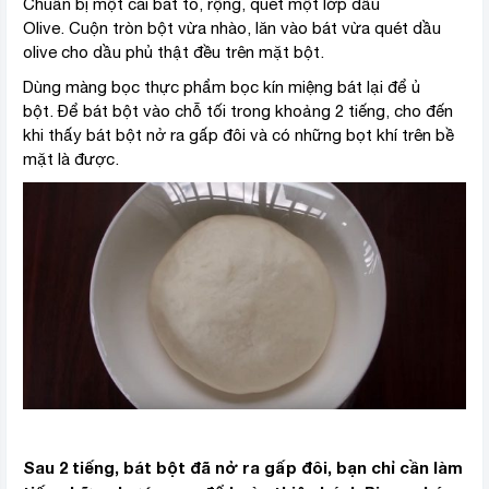
Chuẩn bị một cái bát to, rộng, quét một lớp dầu
Olive. Cuộn tròn bột vừa nhào, lăn vào bát vừa quét dầu
olive cho dầu phủ thật đều trên mặt bột.
Dùng màng bọc thực phẩm bọc kín miệng bát lại để ủ
bột. Để bát bột vào chỗ tối trong khoảng 2 tiếng, cho đến
khi thấy bát bột nở ra gấp đôi và có những bọt khí trên bề
mặt là được.
Sau 2 tiếng, bát bột đã nở ra gấp đôi, bạn chỉ cần làm