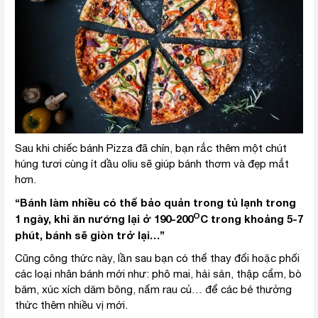
Sau khi chiếc bánh Pizza đã chín, bạn rắc thêm một chút
húng tươi cùng ít dầu oliu sẽ giúp bánh thơm và đẹp mắt
hơn.
“Bánh làm nhiều có thể bảo quản trong tủ lạnh trong
O
1 ngày, khi ăn nướng lại ở 190-200
C trong khoảng 5-7
phút, bánh sẽ giòn trở lại…”
Cũng công thức này, lần sau bạn có thể thay đổi hoặc phối
các loại nhân bánh mới như: phô mai, hải sản, thập cẩm, bò
băm, xúc xích dăm bông, nấm rau củ… để các bé thưởng
thức thêm nhiều vị mới.