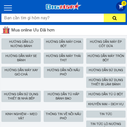
0
Mua online Ưu Đãi hơn
HƯỚNG DẪN LÒ
HƯỚNG DẪN MÁY CHIA
HƯỚNG DẪN MÁY ÉP
NƯỚNG BÁNH
BỘT
CỐT DỪA
HƯỚNG DẪN MÁY SE
HƯỚNG DẪN MÁY THÁI
HƯỚNG DẪN MÁY TRỘN
BÁNH
THỊT
BỘT
HƯỚNG DẪN MÁY XAY
HƯỚNG DẪN NỒI NẤU
HƯỚNG DẪN SỬ DỤNG
GIÒ CHẢ
PHỞ
HƯỚNG DẪN SỬ DỤNG
THIẾT BỊ LÀM BÁNH
HƯỚNG DẪN SỬ DỤNG
HƯỚNG DẪN TỦ HẤP
HƯỚNG DẪN TỦ Ủ BỘT
THIẾT BỊ NHÀ BẾP
BÁNH BAO
KHUYẾN MẠI – DỊCH VỤ
KINH NGHIỆM – MẸO
THÔNG TIN VỀ NỒI NẤU
TIN TỨC
VẶT
PHỞ
TIN TỨC LÒ NƯỚNG