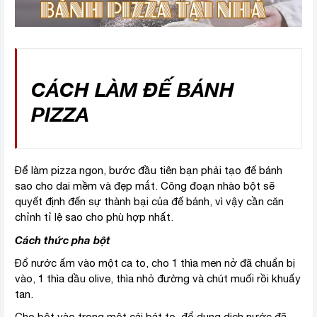
CÁCH LÀM ĐẾ BÁNH
PIZZA
Để làm pizza ngon, bước đầu tiên bạn phải tạo đế bánh
sao cho dai mềm và đẹp mắt. Công đoạn nhào bột sẽ
quyết định đến sự thành bại của đế bánh, vì vậy cần căn
chỉnh tỉ lệ sao cho phù hợp nhất.
Cách thức pha bột
Đổ nước ấm vào một ca to, cho 1 thìa men nở đã chuẩn bị
vào, 1 thìa dầu olive, thìa nhỏ đường và chút muối rồi khuấy
tan.
Cho bột vào trong một cái bát to, đổ dung dịch nước đã