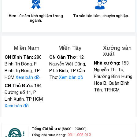
Hơn 10 năm kinh nghiệm trong
Tư vấn tận tâm, chuyên nghiệp.
ngành.
Miền Nam
Miền Tây
Xưởng sản
xuất
CN Bình Tân:
CN Cần Thơ:
280
12
Nhà xưởng:
153
Bình Trị Đông, P
Nguyễn Việt Dũng,
Nguyễn Thị Tú,
Bình Trị Đông, TP
P Lê Bình, TP Cần
Phường Bình Hưng
HCM
Xem bản đồ
Thơ
Xem bản đồ
Hòa B, Quận Bình
CN Thủ Đức:
164
Tân, TP.HCM
Đường số 11, P
Linh Xuân, TP HCM
Xem bản đồ
Tổng đài hỗ trợ
(8h00 - 20h00)
0911.005.012
Tổng đài mua hàng: