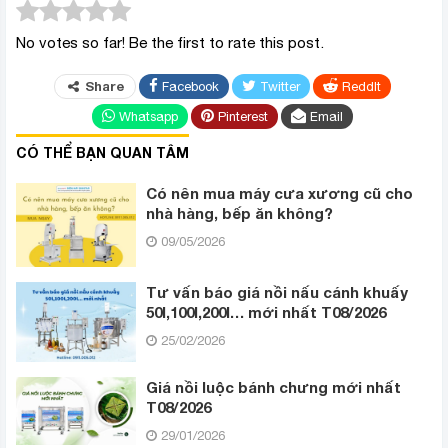
No votes so far! Be the first to rate this post.
Share
Facebook
Twitter
ReddIt
Whatsapp
Pinterest
Email
CÓ THỂ BẠN QUAN TÂM
Có nên mua máy cưa xương cũ cho
nhà hàng, bếp ăn không?
09/05/2026
Tư vấn báo giá nồi nấu cánh khuấy
50l,100l,200l… mới nhất T08/2026
25/02/2026
Giá nồi luộc bánh chưng mới nhất
T08/2026
29/01/2026