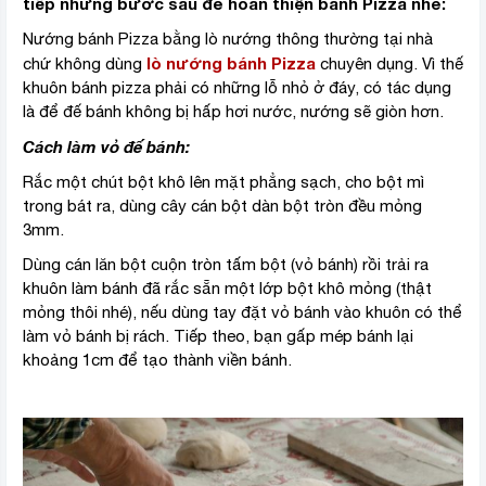
tiếp những bước sau để hoàn thiện bánh Pizza nhé:
Nướng bánh Pizza bằng lò nướng thông thường tại nhà
lò nướng bánh Pizza
chứ không dùng
chuyên dụng. Vì thế
khuôn bánh pizza phải có những lỗ nhỏ ở đáy, có tác dụng
là để đế bánh không bị hấp hơi nước, nướng sẽ giòn hơn.
Cách làm vỏ đế bánh:
Rắc một chút bột khô lên mặt phẳng sạch, cho bột mì
trong bát ra, dùng cây cán bột dàn bột tròn đều mỏng
3mm.
Dùng cán lăn bột cuộn tròn tấm bột (vỏ bánh) rồi trải ra
khuôn làm bánh đã rắc sẵn một lớp bột khô mỏng (thật
mỏng thôi nhé), nếu dùng tay đặt vỏ bánh vào khuôn có thể
làm vỏ bánh bị rách. Tiếp theo, bạn gấp mép bánh lại
khoảng 1cm để tạo thành viền bánh.