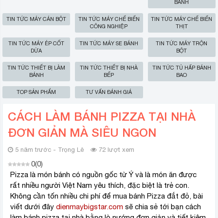
BÁNH
TIN TỨC MÁY CÁN BỘT
TIN TỨC MÁY CHẾ BIẾN
TIN TỨC MÁY CHẾ BIẾN
CÔNG NGHIỆP
THỊT
TIN TỨC MÁY ÉP CỐT
TIN TỨC MÁY SE BÁNH
TIN TỨC MÁY TRỘN
DỪA
BỘT
TIN TỨC THIẾT BỊ LÀM
TIN TỨC THIẾT BỊ NHÀ
TIN TỨC TỦ HẤP BÁNH
BÁNH
BẾP
BAO
TOP SẢN PHẨM
TƯ VẤN ĐÁNH GIÁ
CÁCH LÀM BÁNH PIZZA TẠI NHÀ
ĐƠN GIẢN MÀ SIÊU NGON
5 năm trước - Trọng Lê
72 lượt xem
0
(
0
)
Pizza là món bánh có nguồn gốc từ Ý và là món ăn được
rất nhiều người Việt Nam yêu thích, đặc biệt là trẻ con.
Không cần tốn nhiều chi phí để mua bánh Pizza đắt đỏ, bài
viết dưới đây
dienmaybigstar.com
sẽ chia sẻ tới bạn cách
làm bánh pizza tại nhà bằng
lò nướng
đơn giản và tiết kiệm