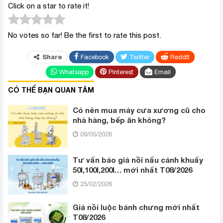
Click on a star to rate it!
No votes so far! Be the first to rate this post.
Share
Facebook
Twitter
ReddIt
Whatsapp
Pinterest
Email
CÓ THỂ BẠN QUAN TÂM
Có nên mua máy cưa xương cũ cho
nhà hàng, bếp ăn không?
09/05/2026
Tư vấn báo giá nồi nấu cánh khuấy
50l,100l,200l… mới nhất T08/2026
25/02/2026
Giá nồi luộc bánh chưng mới nhất
T08/2026