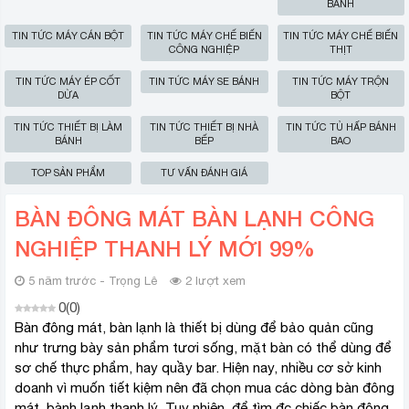
BÁNH
TIN TỨC MÁY CÁN BỘT
TIN TỨC MÁY CHẾ BIẾN
TIN TỨC MÁY CHẾ BIẾN
CÔNG NGHIỆP
THỊT
TIN TỨC MÁY ÉP CỐT
TIN TỨC MÁY SE BÁNH
TIN TỨC MÁY TRỘN
DỪA
BỘT
TIN TỨC THIẾT BỊ LÀM
TIN TỨC THIẾT BỊ NHÀ
TIN TỨC TỦ HẤP BÁNH
BÁNH
BẾP
BAO
TOP SẢN PHẨM
TƯ VẤN ĐÁNH GIÁ
BÀN ĐÔNG MÁT BÀN LẠNH CÔNG
NGHIỆP THANH LÝ MỚI 99%
5 năm trước - Trọng Lê
2 lượt xem
0
(
0
)
Bàn đông mát, bàn lạnh là thiết bị dùng để bảo quản cũng
như trưng bày sản phẩm tươi sống, mặt bàn có thể dùng để
sơ chế thực phẩm, hay quầy bar. Hiện nay, nhiều cơ sở kinh
doanh vì muốn tiết kiệm nên đã chọn mua các dòng bàn đông
mát, bành lạnh thanh lý. Tuy nhiên, để tìm đc chiếc bàn đông