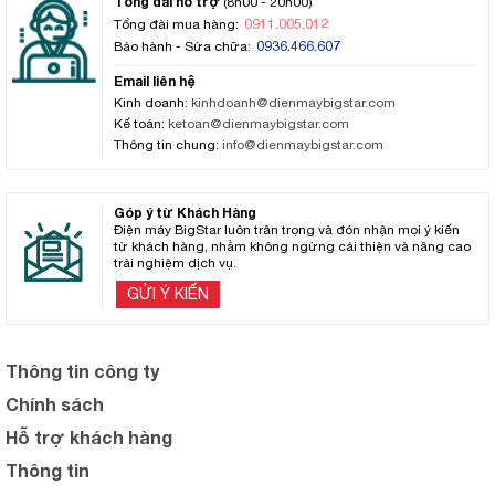
Tổng đài hỗ trợ
(8h00 - 20h00)
0911.005.012
Tổng đài mua hàng:
0936.466.607
Bảo hành - Sửa chữa:
Email liên hệ
Kinh doanh:
kinhdoanh@dienmaybigstar.com
Kế toán:
ketoan@dienmaybigstar.com
Thông tin chung:
info@dienmaybigstar.com
Góp ý từ Khách Hàng
Điện máy BigStar luôn trân trọng và đón nhận mọi ý kiến
từ khách hàng, nhằm không ngừng cải thiện và nâng cao
trải nghiệm dịch vụ.
GỬI Ý KIẾN
Thông tin công ty
Chính sách
Hỗ trợ khách hàng
Thông tin