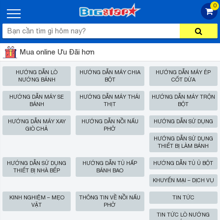
0
Mua online Ưu Đãi hơn
HƯỚNG DẪN LÒ
HƯỚNG DẪN MÁY CHIA
HƯỚNG DẪN MÁY ÉP
NƯỚNG BÁNH
BỘT
CỐT DỪA
HƯỚNG DẪN MÁY SE
HƯỚNG DẪN MÁY THÁI
HƯỚNG DẪN MÁY TRỘN
BÁNH
THỊT
BỘT
HƯỚNG DẪN MÁY XAY
HƯỚNG DẪN NỒI NẤU
HƯỚNG DẪN SỬ DỤNG
GIÒ CHẢ
PHỞ
HƯỚNG DẪN SỬ DỤNG
THIẾT BỊ LÀM BÁNH
HƯỚNG DẪN SỬ DỤNG
HƯỚNG DẪN TỦ HẤP
HƯỚNG DẪN TỦ Ủ BỘT
THIẾT BỊ NHÀ BẾP
BÁNH BAO
KHUYẾN MẠI – DỊCH VỤ
KINH NGHIỆM – MẸO
THÔNG TIN VỀ NỒI NẤU
TIN TỨC
VẶT
PHỞ
TIN TỨC LÒ NƯỚNG