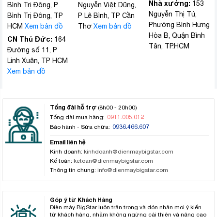
Nhà xưởng:
153
Bình Trị Đông, P
Nguyễn Việt Dũng,
Nguyễn Thị Tú,
Bình Trị Đông, TP
P Lê Bình, TP Cần
Phường Bình Hưng
HCM
Xem bản đồ
Thơ
Xem bản đồ
Hòa B, Quận Bình
CN Thủ Đức:
164
Tân, TP.HCM
Đường số 11, P
Linh Xuân, TP HCM
Xem bản đồ
Tổng đài hỗ trợ
(8h00 - 20h00)
0911.005.012
Tổng đài mua hàng:
0936.466.607
Bảo hành - Sửa chữa:
Email liên hệ
Kinh doanh:
kinhdoanh@dienmaybigstar.com
Kế toán:
ketoan@dienmaybigstar.com
Thông tin chung:
info@dienmaybigstar.com
Góp ý từ Khách Hàng
Điện máy BigStar luôn trân trọng và đón nhận mọi ý kiến
từ khách hàng, nhằm không ngừng cải thiện và nâng cao