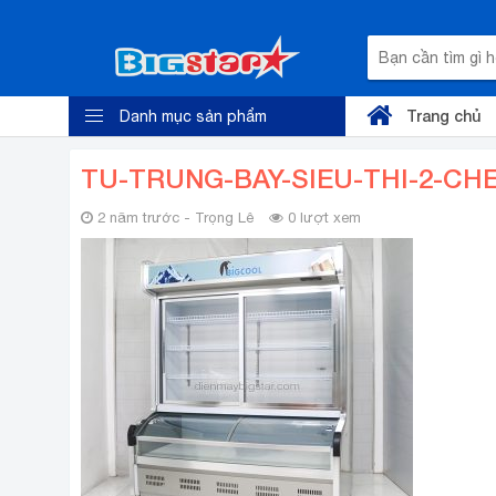
Trang chủ
Danh mục sản phẩm
TU-TRUNG-BAY-SIEU-THI-2-CH
2 năm trước - Trọng Lê
0 lượt xem