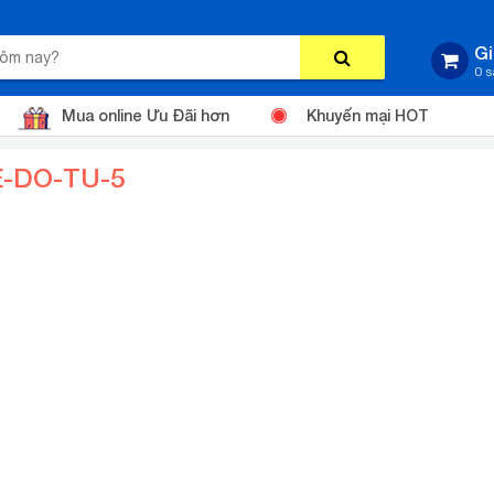
Gi
0 
Mua online Ưu Đãi hơn
Khuyến mại HOT
E-DO-TU-5