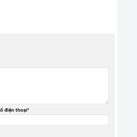
ố điện thoại
*