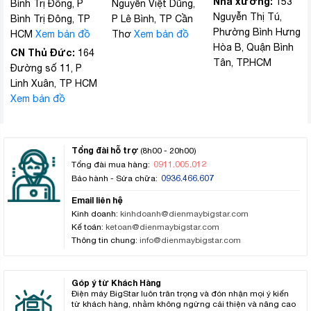
Nhà xưởng:
153
Bình Trị Đông, P
Nguyễn Việt Dũng,
Nguyễn Thị Tú,
Bình Trị Đông, TP
P Lê Bình, TP Cần
Phường Bình Hưng
HCM
Xem bản đồ
Thơ
Xem bản đồ
Hòa B, Quận Bình
CN Thủ Đức:
164
Tân, TP.HCM
Đường số 11, P
Linh Xuân, TP HCM
Xem bản đồ
Tổng đài hỗ trợ
(8h00 - 20h00)
0911.005.012
Tổng đài mua hàng:
0936.466.607
Bảo hành - Sửa chữa:
Email liên hệ
Kinh doanh:
kinhdoanh@dienmaybigstar.com
Kế toán:
ketoan@dienmaybigstar.com
Thông tin chung:
info@dienmaybigstar.com
Góp ý từ Khách Hàng
Điện máy BigStar luôn trân trọng và đón nhận mọi ý kiến
từ khách hàng, nhằm không ngừng cải thiện và nâng cao