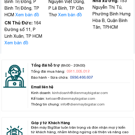
Nhà xưởng:
153
Bình Trị Đông, P
Nguyễn Việt Dũng,
Nguyễn Thị Tú,
Bình Trị Đông, TP
P Lê Bình, TP Cần
Phường Bình Hưng
HCM
Xem bản đồ
Thơ
Xem bản đồ
Hòa B, Quận Bình
CN Thủ Đức:
164
Tân, TP.HCM
Đường số 11, P
Linh Xuân, TP HCM
Xem bản đồ
Tổng đài hỗ trợ
(8h00 - 20h00)
0911.005.012
Tổng đài mua hàng:
0936.466.607
Bảo hành - Sửa chữa:
Email liên hệ
Kinh doanh:
kinhdoanh@dienmaybigstar.com
Kế toán:
ketoan@dienmaybigstar.com
Thông tin chung:
info@dienmaybigstar.com
Góp ý từ Khách Hàng
Điện máy BigStar luôn trân trọng và đón nhận mọi ý kiến
từ khách hàng, nhằm không ngừng cải thiện và nâng cao