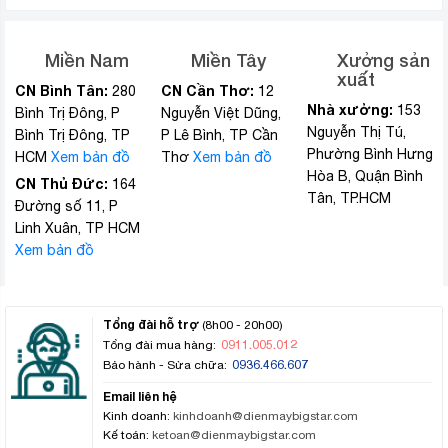
Miền Nam
Miền Tây
Xưởng sản
xuất
CN Bình Tân:
CN Cần Thơ:
280
12
Nhà xưởng:
153
Bình Trị Đông, P
Nguyễn Việt Dũng,
Nguyễn Thị Tú,
Bình Trị Đông, TP
P Lê Bình, TP Cần
Phường Bình Hưng
HCM
Xem bản đồ
Thơ
Xem bản đồ
Hòa B, Quận Bình
CN Thủ Đức:
164
Tân, TP.HCM
Đường số 11, P
Linh Xuân, TP HCM
Xem bản đồ
Tổng đài hỗ trợ
(8h00 - 20h00)
0911.005.012
Tổng đài mua hàng:
0936.466.607
Bảo hành - Sửa chữa:
Email liên hệ
Kinh doanh:
kinhdoanh@dienmaybigstar.com
Kế toán:
ketoan@dienmaybigstar.com