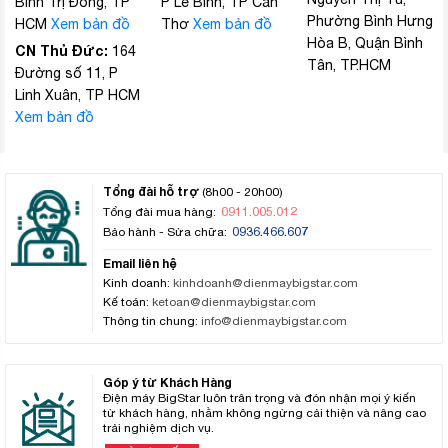
Bình Trị Đông, TP
P Lê Bình, TP Cần
Phường Bình Hưng
HCM
Xem bản đồ
Thơ
Xem bản đồ
Hòa B, Quận Bình
CN Thủ Đức:
164
Tân, TP.HCM
Đường số 11, P
Linh Xuân, TP HCM
Xem bản đồ
Tổng đài hỗ trợ
(8h00 - 20h00)
0911.005.012
Tổng đài mua hàng:
0936.466.607
Bảo hành - Sửa chữa:
Email liên hệ
Kinh doanh:
kinhdoanh@dienmaybigstar.com
Kế toán:
ketoan@dienmaybigstar.com
Thông tin chung:
info@dienmaybigstar.com
Góp ý từ Khách Hàng
Điện máy BigStar luôn trân trọng và đón nhận mọi ý kiến
từ khách hàng, nhằm không ngừng cải thiện và nâng cao
trải nghiệm dịch vụ.