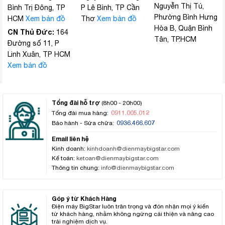
Nguyễn Thị Tú,
Bình Trị Đông, TP
P Lê Bình, TP Cần
Phường Bình Hưng
HCM
Xem bản đồ
Thơ
Xem bản đồ
Hòa B, Quận Bình
CN Thủ Đức:
164
Tân, TP.HCM
Đường số 11, P
Linh Xuân, TP HCM
Xem bản đồ
Tổng đài hỗ trợ
(8h00 - 20h00)
0911.005.012
Tổng đài mua hàng:
0936.466.607
Bảo hành - Sửa chữa:
Email liên hệ
Kinh doanh:
kinhdoanh@dienmaybigstar.com
Kế toán:
ketoan@dienmaybigstar.com
Thông tin chung:
info@dienmaybigstar.com
Góp ý từ Khách Hàng
Điện máy BigStar luôn trân trọng và đón nhận mọi ý kiến
từ khách hàng, nhằm không ngừng cải thiện và nâng cao
trải nghiệm dịch vụ.