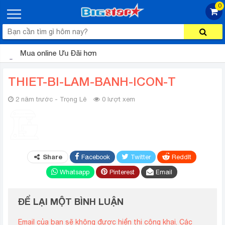
0
Mua online Ưu Đãi hơn
THIET-BI-LAM-BANH-ICON-T
2 năm trước - Trọng Lê
0 lượt xem
Share
Facebook
Twitter
ReddIt
Whatsapp
Pinterest
Email
ĐỂ LẠI MỘT BÌNH LUẬN
Email của bạn sẽ không được hiển thị công khai.
Các