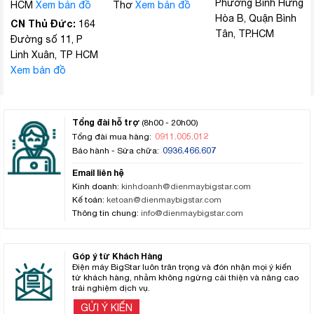
Phường Bình Hưng
HCM
Xem bản đồ
Thơ
Xem bản đồ
Hòa B, Quận Bình
CN Thủ Đức:
164
Tân, TP.HCM
Đường số 11, P
Linh Xuân, TP HCM
Xem bản đồ
Tổng đài hỗ trợ
(8h00 - 20h00)
0911.005.012
Tổng đài mua hàng:
0936.466.607
Bảo hành - Sửa chữa:
Email liên hệ
Kinh doanh:
kinhdoanh@dienmaybigstar.com
Kế toán:
ketoan@dienmaybigstar.com
Thông tin chung:
info@dienmaybigstar.com
Góp ý từ Khách Hàng
Điện máy BigStar luôn trân trọng và đón nhận mọi ý kiến
từ khách hàng, nhằm không ngừng cải thiện và nâng cao
trải nghiệm dịch vụ.
GỬI Ý KIẾN