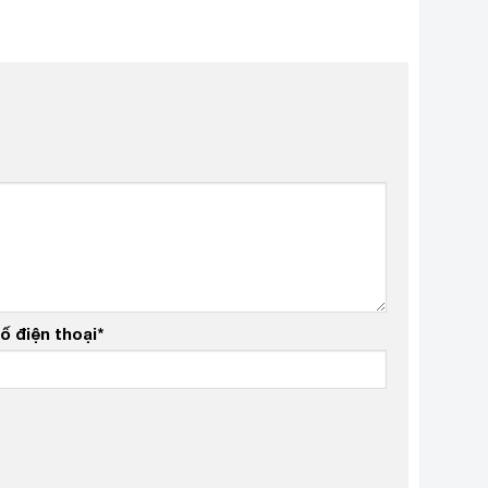
ố điện thoại
*