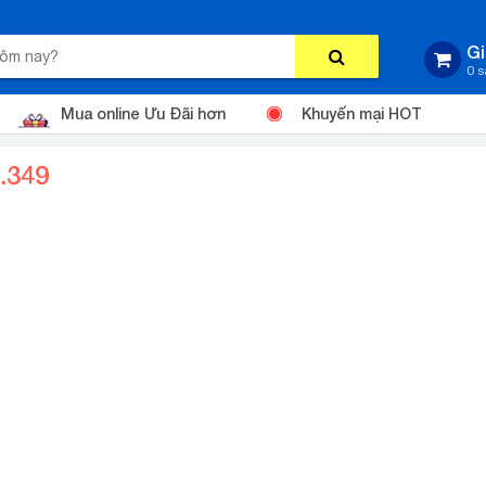
Gi
0 
Mua online Ưu Đãi hơn
Khuyến mại HOT
.349