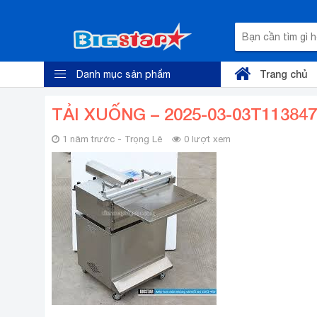
Trang chủ
Danh mục sản phẩm
TẢI XUỐNG – 2025-03-03T113847
1 năm trước - Trọng Lê
0 lượt xem