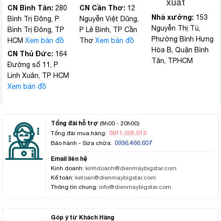
xuất
CN Bình Tân:
CN Cần Thơ:
280
12
Nhà xưởng:
153
Bình Trị Đông, P
Nguyễn Việt Dũng,
Nguyễn Thị Tú,
Bình Trị Đông, TP
P Lê Bình, TP Cần
Phường Bình Hưng
HCM
Xem bản đồ
Thơ
Xem bản đồ
Hòa B, Quận Bình
CN Thủ Đức:
164
Tân, TP.HCM
Đường số 11, P
Linh Xuân, TP HCM
Xem bản đồ
Tổng đài hỗ trợ
(8h00 - 20h00)
0911.005.012
Tổng đài mua hàng:
0936.466.607
Bảo hành - Sửa chữa:
Email liên hệ
Kinh doanh:
kinhdoanh@dienmaybigstar.com
Kế toán:
ketoan@dienmaybigstar.com
Thông tin chung:
info@dienmaybigstar.com
Góp ý từ Khách Hàng