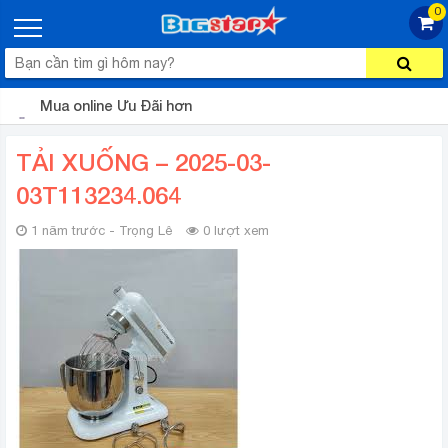
0
Mua online Ưu Đãi hơn
TẢI XUỐNG – 2025-03-
03T113234.064
1 năm trước - Trọng Lê
0 lượt xem