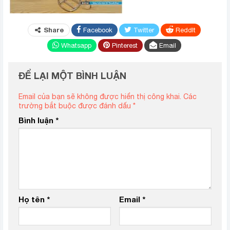
Share
Facebook
Twitter
ReddIt
Whatsapp
Pinterest
Email
ĐỂ LẠI MỘT BÌNH LUẬN
Email của bạn sẽ không được hiển thị công khai.
Các
trường bắt buộc được đánh dấu
*
Bình luận
*
Họ tên
*
Email
*