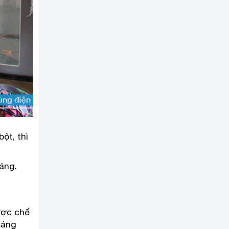
ột, thì
háng.
ược chế
sáng