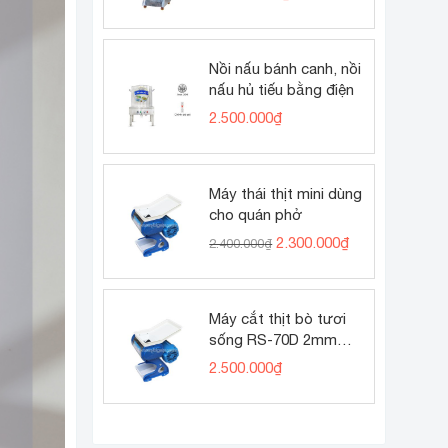
Nồi nấu bánh canh, nồi
nấu hủ tiếu bằng điện
2.500.000
₫
Máy thái thịt mini dùng
cho quán phở
Giá
Giá
2.300.000
₫
2.400.000
₫
gốc
hiện
là:
tại
2.400.000₫.
là:
2.300.000₫.
Máy cắt thịt bò tươi
sống RS-70D 2mm
(thịt bò tái phở)
2.500.000
₫