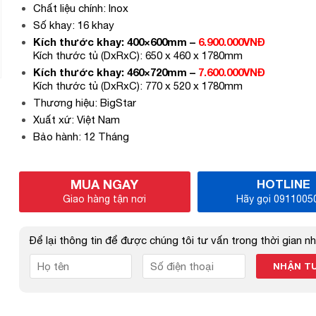
Chất liệu chính: Inox
Số khay: 16 khay
Kích thước khay: 400×600mm –
6.900.000VNĐ
Kích thước tủ (DxRxC): 650 x 460 x 1780mm
Kích thước khay: 460×720mm –
7.600.000VNĐ
Kích thước tủ (DxRxC): 770 x 520 x 1780mm
Thương hiệu: BigStar
Xuất xứ: Việt Nam
Bảo hành: 12 Tháng
MUA NGAY
HOTLINE
Giao hàng tận nơi
Hãy gọi 0911005
Để lại thông tin để được chúng tôi tư vấn trong thời gian n