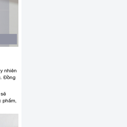
y nhiên
g. Đồng
 sẽ
c phẩm,