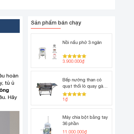
Sản phẩm bán chạy
Nồi nấu phở 3 ngăn
3.900.000
₫
Được xếp
hạng
5.00
5 sao
iều hoàn
Bếp nướng than có
, tủ ủ
quạt thổi lò quay gà
hông
vịt
ều. Hãy
1
₫
Được xếp
hạng
5.00
5 sao
Máy chia bột bằng tay
36 phần
11.000.000
₫