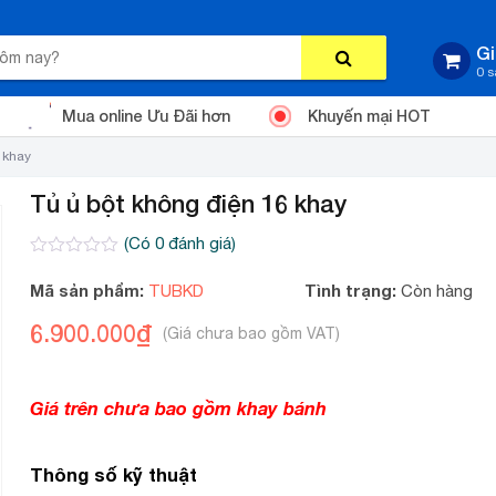
Gi
0 
Mua online Ưu Đãi hơn
Khuyến mại HOT
 khay
Tủ ủ bột không điện 16 khay
(Có
0
đánh giá)
0
2
trên
Mã sản phẩm:
Tình trạng:
TUBKD
Còn hàng
5
dựa
6.900.000
₫
trên
đánh
giá
Giá trên chưa bao gồm khay bánh
Thông số kỹ thuật