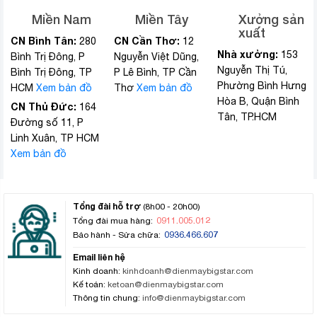
Miền Nam
Miền Tây
Xưởng sản
xuất
CN Bình Tân:
CN Cần Thơ:
280
12
Nhà xưởng:
153
Bình Trị Đông, P
Nguyễn Việt Dũng,
Nguyễn Thị Tú,
Bình Trị Đông, TP
P Lê Bình, TP Cần
Phường Bình Hưng
HCM
Xem bản đồ
Thơ
Xem bản đồ
Hòa B, Quận Bình
CN Thủ Đức:
164
Tân, TP.HCM
Đường số 11, P
Linh Xuân, TP HCM
Xem bản đồ
Tổng đài hỗ trợ
(8h00 - 20h00)
0911.005.012
Tổng đài mua hàng:
0936.466.607
Bảo hành - Sửa chữa:
Email liên hệ
Kinh doanh:
kinhdoanh@dienmaybigstar.com
Kế toán:
ketoan@dienmaybigstar.com
Thông tin chung:
info@dienmaybigstar.com