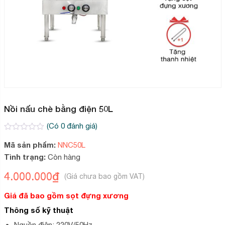
Nồi nấu chè bằng điện 50L
(Có
0
đánh giá)
0
2
Mã sản phẩm:
NNC50L
trên
5
Tình trạng:
Còn hàng
dựa
trên
4.000.000
₫
đánh
giá
Giá đã bao gồm sọt đựng xương
Thông số kỹ thuật
Nguồn điện: 220V/50Hz