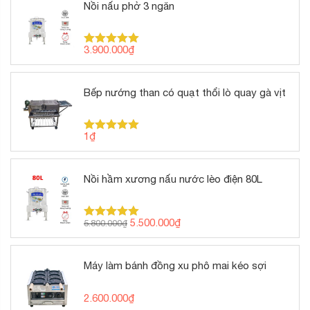
Nồi nấu phở 3 ngăn
3.900.000
₫
Được xếp
hạng
5.00
5 sao
Bếp nướng than có quạt thổi lò quay gà vịt
1
₫
Được xếp
hạng
5.00
5 sao
Nồi hầm xương nấu nước lèo điện 80L
Giá
Giá
5.500.000
₫
5.800.000
₫
Được xếp
gốc
hiện
hạng
5.00
5 sao
là:
tại
5.800.000₫.
là:
Máy làm bánh đồng xu phô mai kéo sợi
5.500.000₫.
2.600.000
₫