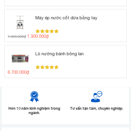
Máy ép nước cốt dừa bằng tay
Giá
Giá
1.300.000
₫
1.400.000
₫
Được xếp
gốc
hiện
hạng
5.00
5 sao
là:
tại
1.400.000₫.
là:
Lò nướng bánh bông lan
1.300.000₫.
6.700.000
₫
Được xếp
hạng
5.00
5 sao
Hơn 10 năm kinh nghiệm trong
Tư vấn tận tâm, chuyên nghiệp.
ngành.