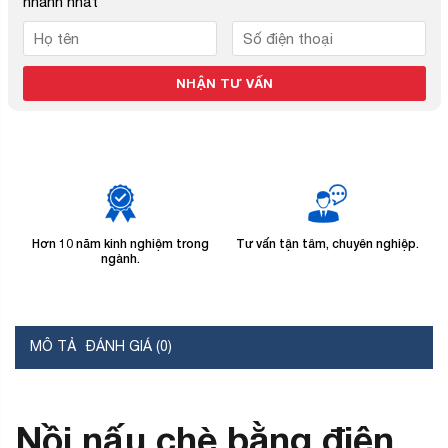
nhanh nhất
Hơn 10 năm kinh nghiệm trong
Tư vấn tận tâm, chuyên nghiệp.
B
ngành.
MÔ TẢ
ĐÁNH GIÁ (0)
Nồi nấu chè bằng điện