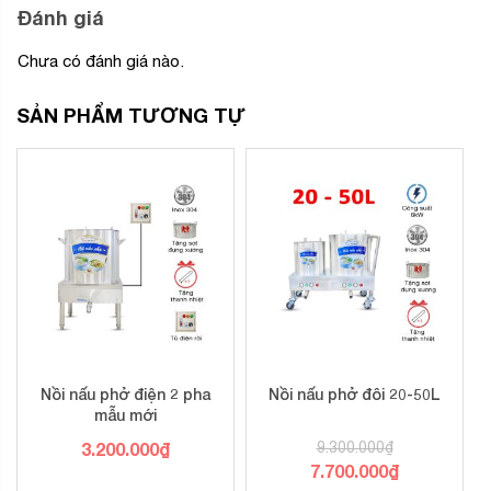
Đánh giá
Chưa có đánh giá nào.
SẢN PHẨM TƯƠNG TỰ
Nồi nấu phở điện 2 pha
Nồi nấu phở đôi 20-50L
mẫu mới
3.200.000
₫
9.300.000
₫
Giá
7.700.000
₫
gốc