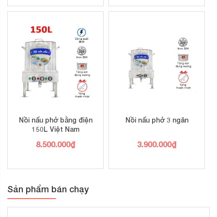
Giá
là:
hiện
9.300.000₫.
tại
là:
7.700.000₫.
Nồi nấu phở bằng điện
Nồi nấu phở 3 ngăn
150L Việt Nam
8.500.000
₫
3.900.000
₫
Sản phẩm bán chạy