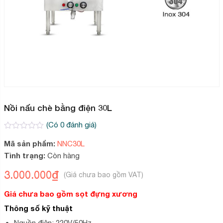
Nồi nấu chè bằng điện 30L
(Có
0
đánh giá)
0
2
Mã sản phẩm:
NNC30L
trên
5
Tình trạng:
Còn hàng
dựa
trên
3.000.000
₫
đánh
giá
Giá chưa bao gồm sọt đựng xương
Thông số kỹ thuật
Nguồn điện: 220V/50Hz