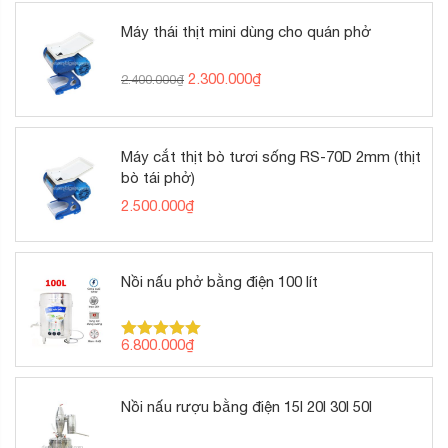
5 sao
Máy thái thịt mini dùng cho quán phở
Giá
Giá
2.300.000
₫
2.400.000
₫
gốc
hiện
là:
tại
2.400.000₫.
là:
2.300.000₫.
Máy cắt thịt bò tươi sống RS-70D 2mm (thịt
bò tái phở)
2.500.000
₫
Nồi nấu phở bằng điện 100 lít
6.800.000
₫
Được xếp
hạng
5.00
5 sao
Nồi nấu rượu bằng điện 15l 20l 30l 50l