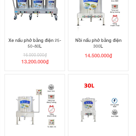
Xe nấu phở bằng điện 25-
Nồi nấu phở bằng điện
50-80L
300L
16.000.000
₫
14.500.000
₫
Giá
13.200.000
₫
gốc
Giá
là:
hiện
16.000.000₫.
tại
là:
13.200.000₫.