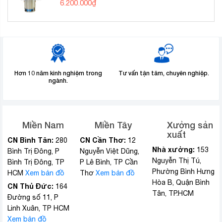
6.200.000
₫
Hơn 10 năm kinh nghiệm trong
Tư vấn tận tâm, chuyên nghiệp.
ngành.
Miền Nam
Miền Tây
Xưởng sản
xuất
CN Bình Tân:
CN Cần Thơ:
280
12
Nhà xưởng:
153
Bình Trị Đông, P
Nguyễn Việt Dũng,
Nguyễn Thị Tú,
Bình Trị Đông, TP
P Lê Bình, TP Cần
Phường Bình Hưng
HCM
Xem bản đồ
Thơ
Xem bản đồ
Hòa B, Quận Bình
CN Thủ Đức:
164
Tân, TP.HCM
Đường số 11, P
Linh Xuân, TP HCM
Xem bản đồ