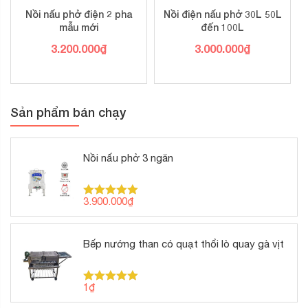
Nồi nấu phở điện 2 pha
Nồi điện nấu phở 30L 50L
mẫu mới
đến 100L
3.200.000
₫
3.000.000
₫
Sản phẩm bán chạy
Nồi nấu phở 3 ngăn
3.900.000
₫
Được xếp
hạng
5.00
5 sao
Bếp nướng than có quạt thổi lò quay gà vịt
1
₫
Được xếp
hạng
5.00