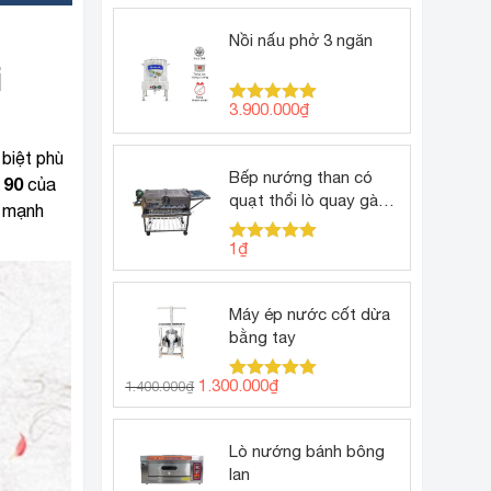
Nồi nấu phở 3 ngăn
i
3.900.000
₫
Được xếp
hạng
5.00
5 sao
 biệt phù
Bếp nướng than có
90
h
của
quạt thổi lò quay gà
ế mạnh
vịt
1
₫
Được xếp
hạng
5.00
5 sao
Máy ép nước cốt dừa
bằng tay
Giá
Giá
1.300.000
₫
1.400.000
₫
Được xếp
gốc
hiện
hạng
5.00
5 sao
là:
tại
1.400.000₫.
là:
Lò nướng bánh bông
1.300.000₫.
lan