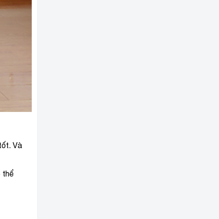
tốt. Và
 thể