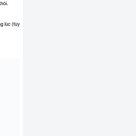
hói.
g lúc (tùy