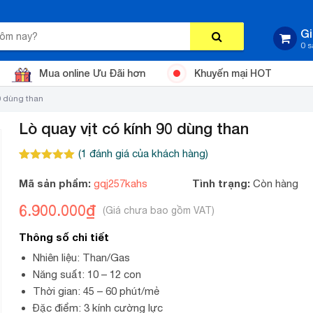
Gi
0 
Mua online Ưu Đãi hơn
Khuyến mại HOT
0 dùng than
Lò quay vịt có kính 90 dùng than
(
1
đánh giá của khách hàng)
5.00
1
trên 5
dựa trên
Mã sản phẩm:
Tình trạng:
gqj257kahs
Còn hàng
đánh giá
6.900.000
₫
Thông số chi tiết
Nhiên liệu: Than/Gas
Năng suất: 10 – 12 con
Thời gian: 45 – 60 phút/mẻ
Đặc điểm: 3 kính cường lực