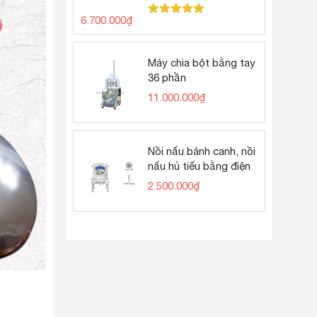
6.700.000
₫
Được xếp
hạng
5.00
5 sao
Máy chia bột bằng tay
36 phần
11.000.000
₫
Nồi nấu bánh canh, nồi
nấu hủ tiếu bằng điện
2.500.000
₫