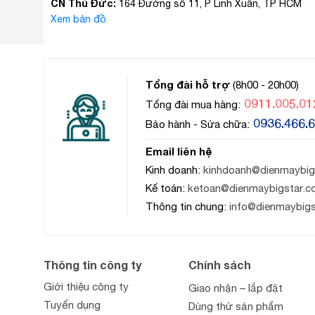
CN Thủ Đức:
164 Đường số 11, P Linh Xuân, TP HCM
Xem bản đồ
Tổng đài hỗ trợ
(8h00 - 20h00)
0911.005.01
Tổng đài mua hàng:
0936.466.
Bảo hành - Sửa chữa:
Email liên hệ
Kinh doanh:
kinhdoanh@dienmaybig
Kế toán:
ketoan@dienmaybigstar.c
Thông tin chung:
info@dienmaybig
Thông tin công ty
Chính sách
Giới thiệu công ty
Giao nhận – lắp đặt
Tuyển dụng
Dùng thử sản phẩm