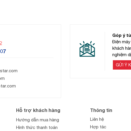
Góp ý t
Điện máy 
2
khách hàn
607
nghiệm dị
GỬI Ý K
star.com
om
star.com
Hỗ trợ khách hàng
Thông tin
Liên hệ
Hướng dẫn mua hàng
Hợp tác
Hình thức thanh toán