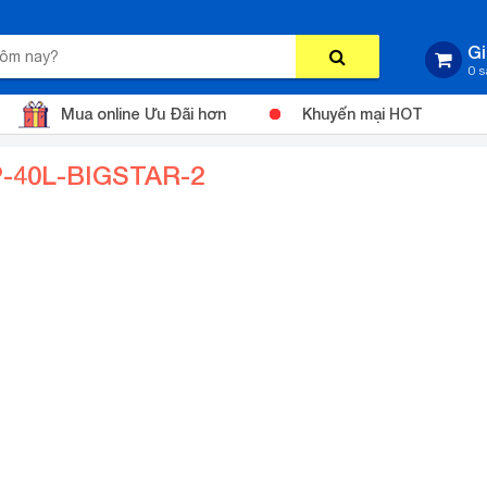
Gi
0 
Mua online Ưu Đãi hơn
Khuyến mại HOT
-40L-BIGSTAR-2