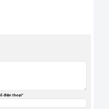
ố điện thoại
*