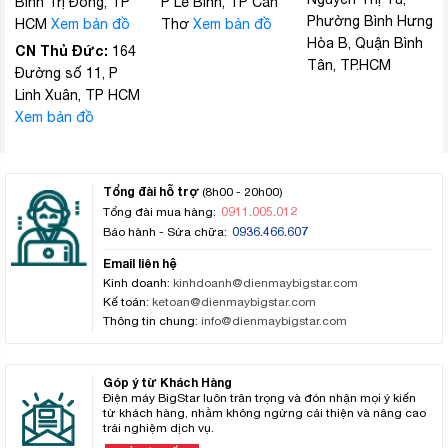
Bình Trị Đông, TP
P Lê Bình, TP Cần
Phường Bình Hưng
HCM
Xem bản đồ
Thơ
Xem bản đồ
Hòa B, Quận Bình
CN Thủ Đức:
164
Tân, TP.HCM
Đường số 11, P
Linh Xuân, TP HCM
Xem bản đồ
Tổng đài hỗ trợ
(8h00 - 20h00)
0911.005.012
Tổng đài mua hàng:
0936.466.607
Bảo hành - Sửa chữa:
Email liên hệ
Kinh doanh:
kinhdoanh@dienmaybigstar.com
Kế toán:
ketoan@dienmaybigstar.com
Thông tin chung:
info@dienmaybigstar.com
Góp ý từ Khách Hàng
Điện máy BigStar luôn trân trọng và đón nhận mọi ý kiến
từ khách hàng, nhằm không ngừng cải thiện và nâng cao
trải nghiệm dịch vụ.