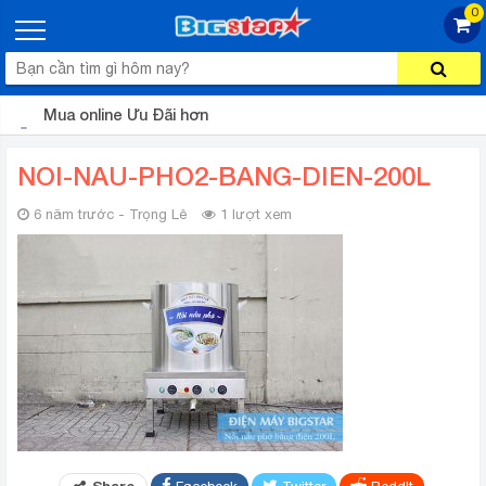
0
Mua online Ưu Đãi hơn
NOI-NAU-PHO2-BANG-DIEN-200L
6 năm trước - Trọng Lê
1 lượt xem