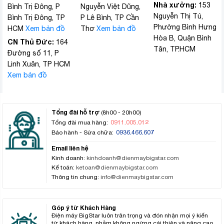
Nhà xưởng:
153
Bình Trị Đông, P
Nguyễn Việt Dũng,
Nguyễn Thị Tú,
Bình Trị Đông, TP
P Lê Bình, TP Cần
Phường Bình Hưng
HCM
Xem bản đồ
Thơ
Xem bản đồ
Hòa B, Quận Bình
CN Thủ Đức:
164
Tân, TP.HCM
Đường số 11, P
Linh Xuân, TP HCM
Xem bản đồ
Tổng đài hỗ trợ
(8h00 - 20h00)
0911.005.012
Tổng đài mua hàng:
0936.466.607
Bảo hành - Sửa chữa:
Email liên hệ
Kinh doanh:
kinhdoanh@dienmaybigstar.com
Kế toán:
ketoan@dienmaybigstar.com
Thông tin chung:
info@dienmaybigstar.com
Góp ý từ Khách Hàng
Điện máy BigStar luôn trân trọng và đón nhận mọi ý kiến
từ khách hàng, nhằm không ngừng cải thiện và nâng cao