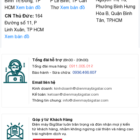
Bình Trị Đông, TP
P Lê Bình, TP Cần
Phường Bình Hưng
HCM
Xem bản đồ
Thơ
Xem bản đồ
Hòa B, Quận Bình
CN Thủ Đức:
164
Tân, TP.HCM
Đường số 11, P
Linh Xuân, TP HCM
Xem bản đồ
Tổng đài hỗ trợ
(8h00 - 20h00)
0911.005.012
Tổng đài mua hàng:
0936.466.607
Bảo hành - Sửa chữa:
Email liên hệ
Kinh doanh:
kinhdoanh@dienmaybigstar.com
Kế toán:
ketoan@dienmaybigstar.com
Thông tin chung:
info@dienmaybigstar.com
Góp ý từ Khách Hàng
Điện máy BigStar luôn trân trọng và đón nhận mọi ý kiến
từ khách hàng, nhằm không ngừng cải thiện và nâng cao
trải nghiệm dịch vụ.