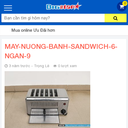
0
Mua online Ưu Đãi hơn
MAY-NUONG-BANH-SANDWICH-6-
NGAN-9
3 năm trước - Trọng Lê
0 lượt xem