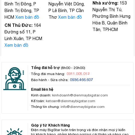
Nhà xưởng:
153
Bình Trị Đông, P
Nguyễn Việt Dũng,
Nguyễn Thị Tú,
Bình Trị Đông, TP
P Lê Bình, TP Cần
Phường Bình Hưng
HCM
Xem bản đồ
Thơ
Xem bản đồ
Hòa B, Quận Bình
CN Thủ Đức:
164
Tân, TP.HCM
Đường số 11, P
Linh Xuân, TP HCM
Xem bản đồ
Tổng đài hỗ trợ
(8h00 - 20h00)
0911.005.012
Tổng đài mua hàng:
0936.466.607
Bảo hành - Sửa chữa:
Email liên hệ
Kinh doanh:
kinhdoanh@dienmaybigstar.com
Kế toán:
ketoan@dienmaybigstar.com
Thông tin chung:
info@dienmaybigstar.com
Góp ý từ Khách Hàng
Điện máy BigStar luôn trân trọng và đón nhận mọi ý kiến
từ khách hàng, nhằm không ngừng cải thiện và nâng cao