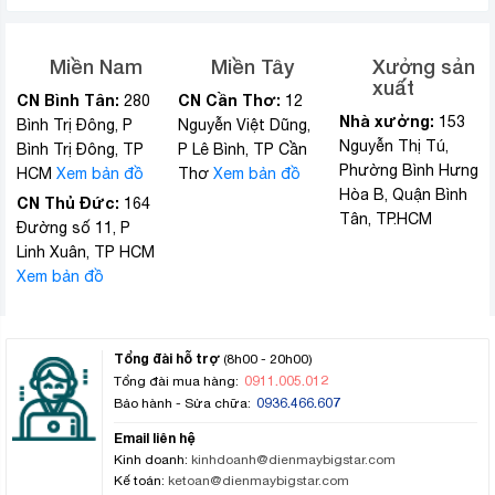
Miền Nam
Miền Tây
Xưởng sản
xuất
CN Bình Tân:
CN Cần Thơ:
280
12
Nhà xưởng:
153
Bình Trị Đông, P
Nguyễn Việt Dũng,
Nguyễn Thị Tú,
Bình Trị Đông, TP
P Lê Bình, TP Cần
Phường Bình Hưng
HCM
Xem bản đồ
Thơ
Xem bản đồ
Hòa B, Quận Bình
CN Thủ Đức:
164
Tân, TP.HCM
Đường số 11, P
Linh Xuân, TP HCM
Xem bản đồ
Tổng đài hỗ trợ
(8h00 - 20h00)
0911.005.012
Tổng đài mua hàng:
0936.466.607
Bảo hành - Sửa chữa:
Email liên hệ
Kinh doanh:
kinhdoanh@dienmaybigstar.com
Kế toán:
ketoan@dienmaybigstar.com