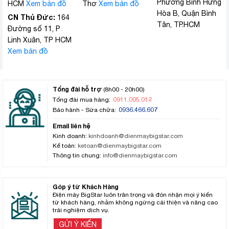
Phường Bình Hưng
HCM
Xem bản đồ
Thơ
Xem bản đồ
Hòa B, Quận Bình
CN Thủ Đức:
164
Tân, TP.HCM
Đường số 11, P
Linh Xuân, TP HCM
Xem bản đồ
Tổng đài hỗ trợ
(8h00 - 20h00)
0911.005.012
Tổng đài mua hàng:
0936.466.607
Bảo hành - Sửa chữa:
Email liên hệ
Kinh doanh:
kinhdoanh@dienmaybigstar.com
Kế toán:
ketoan@dienmaybigstar.com
Thông tin chung:
info@dienmaybigstar.com
Góp ý từ Khách Hàng
Điện máy BigStar luôn trân trọng và đón nhận mọi ý kiến
từ khách hàng, nhằm không ngừng cải thiện và nâng cao
trải nghiệm dịch vụ.
GỬI Ý KIẾN