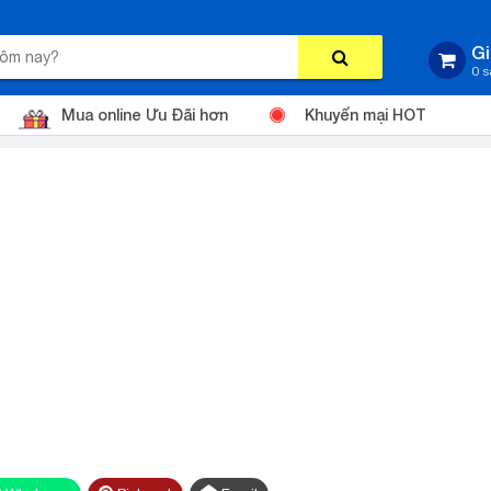
Gi
0 
Mua online Ưu Đãi hơn
Khuyến mại HOT