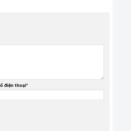
ố điện thoại
*